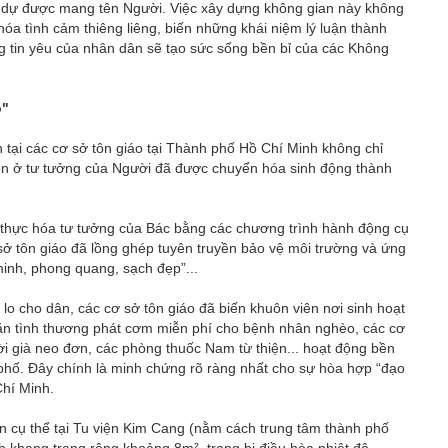
h dự được mang tên Người. Việc xây dựng không gian này không
 hóa tình cảm thiêng liêng, biến những khái niệm lý luận thành
g tin yêu của nhân dân sẽ tạo sức sống bền bỉ của các Không
o"
tại các cơ sở tôn giáo tại Thành phố Hồ Chí Minh không chỉ
còn ở tư tưởng của Người đã được chuyển hóa sinh động thành
n thực hóa tư tưởng của Bác bằng các chương trình hành động cụ
sở tôn giáo đã lồng ghép tuyên truyền bảo vệ môi trường và ứng
minh, phong quang, sạch đẹp”...
lo cho dân, các cơ sở tôn giáo đã biến khuôn viên nơi sinh hoạt
ăn tình thương phát cơm miễn phí cho bệnh nhân nghèo, các cơ
i già neo đơn, các phòng thuốc Nam từ thiện... hoạt động bền
 phố. Đây chính là minh chứng rõ ràng nhất cho sự hòa hợp “đạo
Chí Minh.
ện cụ thể tại Tu viện Kim Cang (nằm cách trung tâm thành phố