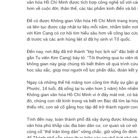
văn hóa Hồ Chí Minh được tích hợp công nghệ số với cá
hơn về cuộc đời, thân thế, các tác phẩm kinh điển và bộ 
Để có được Không gian Văn hóa Hồ Chí Minh trang trọn
và liên tục được cập nhật tư liệu mỗi năm, nhằm biến nơ
với Kim Cang có cơ hội tìm hiểu sâu hơn về công lao cứu 
đi trước và các anh hùng liệt sĩ đã hy sinh vì Tổ quốc.
Đến nay, nơi đây đã trở thành "lớp học lịch sử" đặc biệ
gần Tu viện Kim Cang) bày tỏ: “Tôi thường qua tu viện dị
không gian này giúp chúng tôi biết thêm về quá trình c
học sâu sắc, giúp mọi người nỗ lực phấn đấu, đoàn kết 
Ngay cả những thế hệ măng non cũng tìm thấy sự gần 
Phước, 14 tuổi, đã sống tại tu viện hơn 1 năm) hồn nhi
Không gian văn hóa Hồ Chí Minh vì ở đây mát mẻ, có bàn
đó, chúng con rất kính trọng và biết ơn Bác đã tìm lại h
thiếu nhi, con sẽ cố gắng học tập để trở thành người con 
Tính đến nay, toàn thành phố đã xây dựng được khoảng
văn hóa phủ khắp các địa bàn dân cư, cơ quan và cơ sở t
củng cố “thế trận lòng dân” vững chắc, giữ vững ổn định a
để Thành phố sẵn sàng thực hiện các cơ chế bứt phá phát