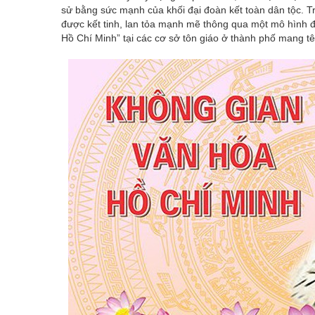
sử bằng sức mạnh của khối đại đoàn kết toàn dân tộc. Tr
được kết tinh, lan tỏa mạnh mẽ thông qua một mô hình đ
Hồ Chí Minh” tại các cơ sở tôn giáo ở thành phố mang t