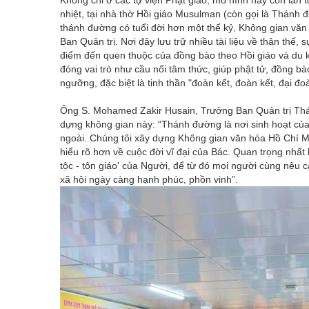
nhiệt, tại nhà thờ Hồi giáo Musulman (còn gọi là Thán
thánh đường có tuổi đời hơn một thế kỷ, Không gian văn 
Ban Quản trị. Nơi đây lưu trữ nhiều tài liệu về thân thế,
điểm đến quen thuộc của đồng bào theo Hồi giáo và du k
đóng vai trò như cầu nối tâm thức, giúp phật tử, đồng bà
ngưỡng, đặc biệt là tinh thần "đoàn kết, đoàn kết, đại đo
Ông S. Mohamed Zakir Husain, Trưởng Ban Quản trị Thá
dựng không gian này: “Thánh đường là nơi sinh hoạt củ
ngoài. Chúng tôi xây dựng Không gian văn hóa Hồ Chí 
hiểu rõ hơn về cuộc đời vĩ đại của Bác. Quan trọng nhất 
tộc - tôn giáo' của Người, để từ đó mọi người cùng nêu 
xã hội ngày càng hạnh phúc, phồn vinh”.