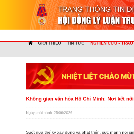
TRANG THÔNG TIN Đ
HỘI ĐỒNG LÝ LUẬN T
GIỚI THIỆU
TIN TỨC
NGHIÊN CỨU - TRAO
Không gian văn hóa Hồ Chí Minh: Nơi kết nối 
Ngày phát hành: 25/06/2026
Suốt nửa thế kỷ xây dựng và phát triển, sức mạnh nội s