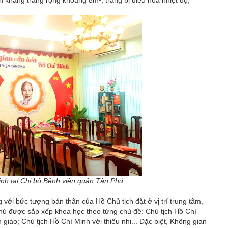
 khang trang rộng khoảng 8m², trang bị điều hòa nhiệt độ,
nh tại Chi bộ Bệnh viện quận Tân Phú
với bức tượng bán thân của Hồ Chủ tịch đặt ở vị trí trung tâm,
phú được sắp xếp khoa học theo từng chủ đề: Chủ tịch Hồ Chí
 giáo; Chủ tịch Hồ Chí Minh với thiếu nhi... Đặc biệt, Không gian