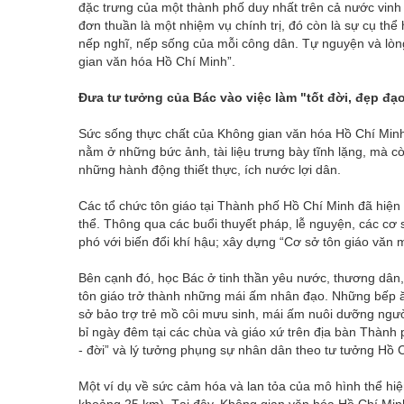
đặc trưng của một thành phố duy nhất trên cả nước vin
đơn thuần là một nhiệm vụ chính trị, đó còn là sự cụ thể
nếp nghĩ, nếp sống của mỗi công dân. Tự nguyện và lòn
gian văn hóa Hồ Chí Minh”.
Đưa tư tưởng của Bác vào việc làm "tốt đời, đẹp đạ
Sức sống thực chất của Không gian văn hóa Hồ Chí Minh 
nằm ở những bức ảnh, tài liệu trưng bày tĩnh lặng, mà 
những hành động thiết thực, ích nước lợi dân.
Các tổ chức tôn giáo tại Thành phố Hồ Chí Minh đã hiệ
thể. Thông qua các buổi thuyết pháp, lễ nguyện, các cơ 
phó với biến đổi khí hậu; xây dựng “Cơ sở tôn giáo văn 
Bên cạnh đó, học Bác ở tinh thần yêu nước, thương dân, 
tôn giáo trở thành những mái ấm nhân đạo. Những bếp 
sở bảo trợ trẻ mồ côi mưu sinh, mái ấm nuôi dưỡng ngườ
bỉ ngày đêm tại các chùa và giáo xứ trên địa bàn Thành
- đời” và lý tưởng phụng sự nhân dân theo tư tưởng Hồ 
Một ví dụ về sức cảm hóa và lan tỏa của mô hình thể hi