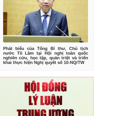
Phát biểu của Tổng Bí thư, Chủ tịch
nước Tô Lâm tại Hội nghị toàn quốc
nghiên cứu, học tập, quán triệt và triển
khai thực hiện Nghị quyết số 10-NQ/TW