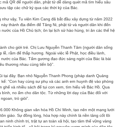
c mã QR để người dân, phật tử dễ dàng quét mã tìm hiểu sâu
sưu tập các chữ ký qua các thời kỳ của Bác.
g như vậy, Tu viện Kim Cang đã bắt đầu xây dựng từ năm 2022
i này thành địa điểm để Tăng Ni, phật tử và người dân khi đến
nước của Hồ Chủ tịch; ôn lại lịch sử hào hùng, tri ân các thế hệ
t dành cho giới trẻ. Chị Lưu Nguyễn Thanh Tâm (người dân sống
p lễ, rằm để thắp hương. Ngoài việc lễ Phật, học điều lành,
ứu nước của Bác. Tấm gương đạo đức sáng ngời của Bác là bài
yêu thương nhau cùng tiến bộ”.
gũi tại đây. Bạn nhỏ Nguyễn Thanh Phong (pháp danh Quảng
ên kể: “Con hay cùng sư phụ và các anh em huynh đệ vào phòng
 ghế và nhiều sách để tụi con xem, tìm hiểu về Bác Hồ. Qua
òa bình, no ấm cho dân tộc. Từ những lời dạy của Bác đối với
ngoan, trò giỏi”.
 6.000 Không gian văn hóa Hồ Chí Minh, tạo nên một mạng lưới
ôn giáo. Sự đồng lòng, hòa hợp này chính là nền tảng cốt lõi
n ninh chính trị, trật tự an toàn xã hội, tạo tâm thế vững vàng
 triển kinh tế - xã hội trong kỷ nguyên vươn mình của dân tộc.