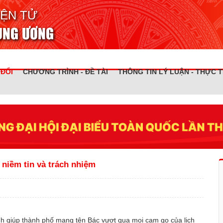
IỆN TỬ
RUNG ƯƠNG
 ĐỔI
CHƯƠNG TRÌNH - ĐỀ TÀI
THÔNG TIN LÝ LUẬN - THỰC T
niềm tin và trách nhiệm ​
inh giúp thành phố mang tên Bác vượt qua mọi cam go của lịch