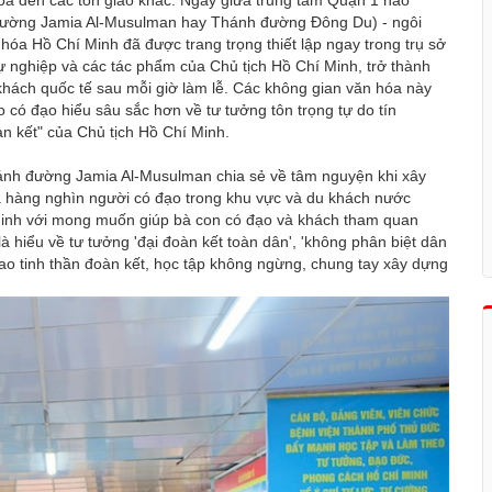
h đường Jamia Al-Musulman hay Thánh đường Đông Du) - ngôi
hóa Hồ Chí Minh đã được trang trọng thiết lập ngay trong trụ sở
 sự nghiệp và các tác phẩm của Chủ tịch Hồ Chí Minh, trở thành
hách quốc tế sau mỗi giờ làm lễ. Các không gian văn hóa này
o có đạo hiểu sâu sắc hơn về tư tưởng tôn trọng tự do tín
àn kết" của Chủ tịch Hồ Chí Minh.
nh đường Jamia Al-Musulman chia sẻ về tâm nguyện khi xây
a hàng nghìn người có đạo trong khu vực và du khách nước
Minh với mong muốn giúp bà con có đạo và khách tham quan
là hiểu về tư tưởng 'đại đoàn kết toàn dân', 'không phân biệt dân
cao tinh thần đoàn kết, học tập không ngừng, chung tay xây dựng