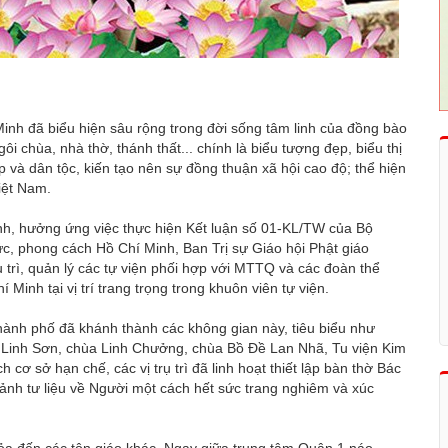
nh đã biểu hiện sâu rộng trong đời sống tâm linh của đồng bào
i chùa, nhà thờ, thánh thất... chính là biểu tượng đẹp, biểu thị
 và dân tộc, kiến tạo nên sự đồng thuận xã hội cao độ; thể hiện
iệt Nam.
h, hưởng ứng việc thực hiện Kết luận số 01-KL/TW của Bộ
đức, phong cách Hồ Chí Minh, Ban Trị sự Giáo hội Phật giáo
trì, quản lý các tự viện phối hợp với MTTQ và các đoàn thể
inh tại vị trí trang trọng trong khuôn viên tự viện.
thành phố đã khánh thành các không gian này, tiêu biểu như
 Linh Sơn, chùa Linh Chưởng, chùa Bồ Đề Lan Nhã, Tu viện Kim
 cơ sở hạn chế, các vị trụ trì đã linh hoạt thiết lập bàn thờ Bác
h ảnh tư liệu về Người một cách hết sức trang nghiêm và xúc
tỏa đến các tôn giáo khác. Ngay giữa trung tâm Quận 1 náo