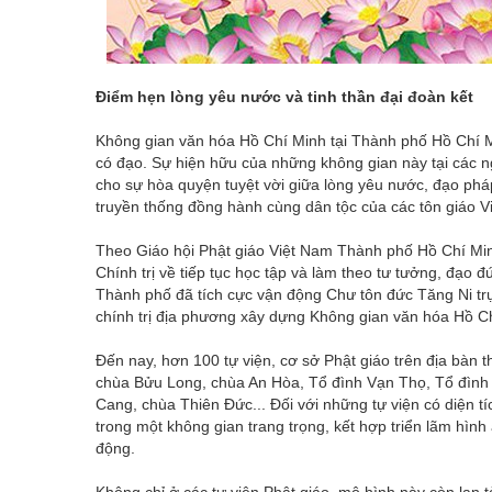
Điểm hẹn lòng yêu nước và tinh thần đại đoàn kết
Không gian văn hóa Hồ Chí Minh tại Thành phố Hồ Chí Mi
có đạo. Sự hiện hữu của những không gian này tại các ngô
cho sự hòa quyện tuyệt vời giữa lòng yêu nước, đạo pháp
truyền thống đồng hành cùng dân tộc của các tôn giáo V
Theo Giáo hội Phật giáo Việt Nam Thành phố Hồ Chí Min
Chính trị về tiếp tục học tập và làm theo tư tưởng, đạo 
Thành phố đã tích cực vận động Chư tôn đức Tăng Ni trụ 
chính trị địa phương xây dựng Không gian văn hóa Hồ Chí M
Đến nay, hơn 100 tự viện, cơ sở Phật giáo trên địa bàn 
chùa Bửu Long, chùa An Hòa, Tổ đình Vạn Thọ, Tổ đình
Cang, chùa Thiên Đức... Đối với những tự viện có diện tích
trong một không gian trang trọng, kết hợp triển lãm hìn
động.
Không chỉ ở các tự viện Phật giáo, mô hình này còn lan 