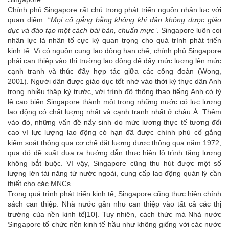
Chính phủ Singapore rất chú trọng phát triển nguồn nhân lực với
quan điểm: “
Mọi cố gắng bằng không khi dân không được giáo
dục và đào tạo một cách bài bản, chuẩn mực
”. Singapore luôn coi
nhân lực là nhân tố cực kỳ quan trọng cho quá trình phát triển
kinh tế. Vì có nguồn cung lao động hạn chế, chính phủ Singapore
phải can thiệp vào thị trường lao động để đẩy mức lương lên mức
cạnh tranh và thúc đẩy hợp tác giữa các công đoàn (Wong,
2001). Người dân được giáo dục tốt nhờ vào thời kỳ thực dân Anh
trong nhiều thập kỷ trước, với trình độ thông thạo tiếng Anh có tỷ
lệ cao biến Singapore thành một trong những nước có lực lượng
lao động có chất lượng nhất và cạnh tranh nhất ở châu Á. Thêm
vào đó, những vấn đề nẩy sinh do mức lương thực tế tương đối
cao vì lực lượng lao động có hạn đã được chính phủ cố gắng
kiểm soát thông qua cơ chế đặt lương được thông qua năm 1972,
qua đó đề xuất đưa ra hướng dẫn thực hiện lộ trình tăng lương
không bắt buộc. Vì vậy, Singapore cũng thu hút được một số
lượng lớn tài năng từ nước ngoài, cung cấp lao động quản lý cần
thiết cho các MNCs.
Trong quá trình phát triển kinh tế, Singapore cũng thực hiện chính
sách can thiệp. Nhà nước gần như can thiệp vào tất cả các thị
trường của nền kinh tế
[10]
. Tuy nhiên, cách thức mà Nhà nước
Singapore tổ chức nền kinh tế hầu như không giống với các nước