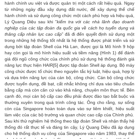
hành chính ưu việt và được quản trị một cách rất hiệu quả. Ngay
từ những ngày đầu xây dựng đất nước, để xây dựng thể chế
hành chính và sử dụng công chức một cách phù hợp và hiệu quả,
Lý Quang Diệu sau khi "
kiểm tra với các nhà lãnh đạo doanh
nghiệp của các tập đoàn đa quốc gia về cách họ tuyển dụng và
thăng cấp nhân lực cao cấp
” đã đi đến quyết định sử dụng một
trong những hệ thống tốt nhất là hệ thống được phát triển và sử
dụng bởi tập đoàn Shell của Hà Lan, được gọi là Mô hình 9 hộp
hay còn gọi là mô hình hiệu suất và tiềm năng (Hình 1) để đánh
giá đội ngũ công chức của chính phủ sử dụng hệ thống đánh giá
năng lực thực hiện HAIR
[5]
được tập đoàn Shell áp dụng. Bộ máy
công chức được tổ chức theo nguyên tắc kỷ luật, hiệu quả, hợp lý
và dựa trên năng lực của cán bộ, công chức. Cán bộ công chức
được tuyển dụng, đề bạt, cất nhắc không chỉ dựa vào tiêu chuẩn
bằng cấp mà còn căn cứ vào khả năng, chuyên môn thực tế. Bên
cạnh đó, mọi cán bộ cấp cao đều phải được đào tạo bắt buộc và
thường xuyên trong quá trình công tác. Ông cho rằng, sự sống
còn của Singapore hoàn toàn dựa vào sự liêm khiết, hiệu suất
làm việc của các bộ trưởng và quan chức cao cấp của Chính phủ.
Sau khi thử nghiệm hệ thống theo tập đoàn Shell và nhận thấy hệ
thống đó rất thực tế và đáng tin cậy, Lý Quang Diệu đã áp dụng
cho hệ thống dịch vụ công của Singapore vào năm 1983, thay thế