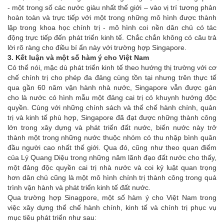
- một trong số các nước giàu nhất thế giới – vào vị trí tương phản
hoàn toàn và trực tiếp với một trong những mô hình được thành
lập trong khoa học chính trị - mô hình coi nền dân chủ có tác
động trực tiếp đến phát triển kinh tế. Chắc chắn không có câu trả
lời rõ ràng cho điều bí ẩn này với trường hợp Singapore.
3. Kết luận và một số hàm ý cho Việt Nam
Có thể nói, mặc dù phát triển kinh tế theo hướng thị trường với cơ
chế chính trị cho phép đa đảng cùng tồn tại nhưng trên thực tế
qua gần 60 năm vận hành nhà nước, Singapore vẫn được gán
cho là nước có hình mẫu một đảng cai trị có khuynh hướng độc
quyền. Cùng với những chính sách và thể chế hành chính, quản
trị và kinh tế phù hợp, Singapore đã đạt được những thành công
lớn trong xây dựng và phát triển đất nước, biến nước này trở
thành một trong những nước thuộc nhóm có thu nhập bình quân
đầu người cao nhất thế giới. Qua đó, cũng như theo quan điểm
của Lý Quang Diệu trong những năm lãnh đạo đất nước cho thấy,
một đảng độc quyền cai trị nhà nước và coi kỷ luật quan trọng
hơn dân chủ cũng là một mô hình chính trị thành công trong quá
trình vận hành và phát triển kinh tế đất nước.
Qua trường hợp Sinagpore, một số hàm ý cho Việt Nam trong
việc xây dựng thể chế hành chính, kinh tế và chính trị phục vụ
mục tiêu phát triển như sau: