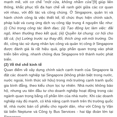
mạnh mẽ, với cơ chế “
một cửa, không nhầm cửa
”
[9]
giúp liên
thông, khắc phục tối đa hạn chế về ranh giới giữa các cơ quan
với nhau, với đối tác và công chúng. Ở Singapore, quản trị và
hành chính công là việc thiết kế, tổ chức thực hiện chính sách,
pháp luật và cung ứng dịch vụ công tập trung 4 nguyên tắc như:
(i) Chú trọng công tác lãnh đạo; (ii) Tạo động lực làm việc: đãi
ngộ, khen thưởng theo kết quả; (iii) Quyền lợi chung: cơ hội cho
tất cả; (iv) Lường trước sự thay đổi, thích ứng với môi trường
. Do
đó, công tác sử dụng nhân lực công và quản trị công ở Singapore
được đánh giá là rất hiệu quả, góp phần quan trọng vào phát
triển bền vững, nhanh chóng đưa Singapore trở thành nước phát
triển.
(2) Về thể chế kinh tế
Quan điểm về xây dựng chính sách cạnh tranh của Singapore là
đặt các doanh nghiệp tại Singapore (không phân biệt trong nước,
nước ngoài, hình thức sở hữu) trong môi trường cạnh tranh quốc
gia bình đẳng, theo kiểu chọn lọc tự nhiên. Nhà nước không bảo
hộ, nhưng ưu tiên đầu tư cho doanh nghiệp hoạt động trong các
ngành quan trọng bằng cổ phần lớn của nhà nước. Khi các doanh
nghiệp này đủ mạnh, có khả năng cạnh tranh trên thị trường quốc
tế, nhà nước bán cổ phiếu cho người dân, như với Công ty Vận
tải biển Neptune và Công ty Bus Services - hai tập đoàn lớn tại
Singapore.