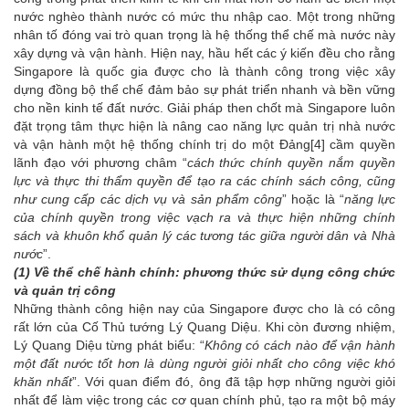
nước nghèo thành nước có mức thu nhập cao. Một trong những
nhân tố đóng vai trò quan trọng là hệ thống thể chế mà nước này
xây dựng và vận hành. Hiện nay, hầu hết các ý kiến đều cho rằng
Singapore là quốc gia được cho là thành công trong việc xây
dựng đồng bộ thể chế đảm bảo sự phát triển nhanh và bền vững
cho nền kinh tế đất nước. Giải pháp then chốt mà Singapore luôn
đặt trọng tâm thực hiện là nâng cao năng lực quản trị nhà nước
và vận hành một hệ thống chính trị do một Đảng
[4]
cầm quyền
lãnh đạo với phương châm “
cách thức chính quyền nắm quyền
lực và thực thi thẩm quyền để tạo ra các chính sách công, cũng
như cung cấp các dịch vụ và sản phẩm công
” hoặc là “
năng lực
của chính quyền trong việc vạch ra và thực hiện những chính
sách và khuôn khổ quản lý các tương tác giữa người dân và Nhà
nước
”.
(1) Về thể chế hành chính: phương thức sử dụng công chức
và quản trị công
Những thành công hiện nay của Singapore được cho là có công
rất lớn của Cố Thủ tướng Lý Quang Diệu. Khi còn đương nhiệm,
Lý Quang Diệu từng phát biểu: “
Không có cách nào để vận hành
một đất nước tốt hơn là dùng người giỏi nhất cho công việc khó
khăn nhất
”. Với quan điểm đó, ông đã tập hợp những người giỏi
nhất để làm việc trong các cơ quan chính phủ, tạo ra một bộ máy