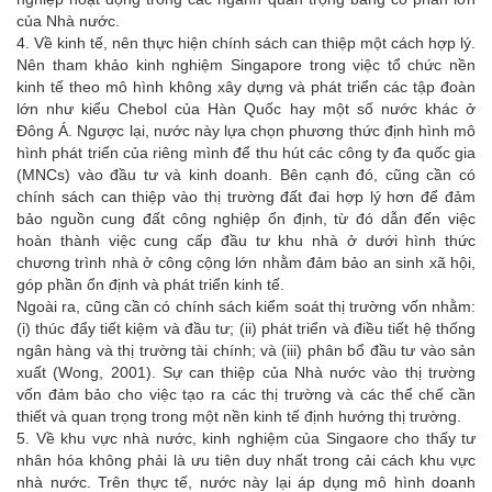
của Nhà nước.
4. Về kinh tế, nên thực hiện chính sách can thiệp một cách hợp lý.
Nên tham khảo kinh nghiệm Singapore trong việc tổ chức nền
kinh tế theo mô hình không xây dựng và phát triển các tập đoàn
lớn như kiểu Chebol của Hàn Quốc hay một số nước khác ở
Đông Á. Ngược lại, nước này lựa chọn phương thức định hình mô
hình phát triển của riêng mình để thu hút các công ty đa quốc gia
(MNCs) vào đầu tư và kinh doanh. Bên cạnh đó, cũng cần có
chính sách can thiệp vào thị trường đất đai hợp lý hơn để đảm
bảo nguồn cung đất công nghiệp ổn định, từ đó dẫn đến việc
hoàn thành việc cung cấp đầu tư khu nhà ở dưới hình thức
chương trình nhà ở công cộng lớn nhằm đảm bảo an sinh xã hội,
góp phần ổn định và phát triển kinh tế.
Ngoài ra, cũng cần có chính sách kiểm soát thị trường vốn nhằm:
(i) thúc đẩy tiết kiệm và đầu tư; (ii) phát triển và điều tiết hệ thống
ngân hàng và thị trường tài chính; và (iii) phân bổ đầu tư vào sản
xuất (Wong, 2001). Sự can thiệp của Nhà nước vào thị trường
vốn đảm bảo cho việc tạo ra các thị trường và các thể chế cần
thiết và quan trọng trong một nền kinh tế định hướng thị trường.
5. Về khu vực nhà nước, kinh nghiệm của Singaore cho thấy tư
nhân hóa không phải là ưu tiên duy nhất trong cải cách khu vực
nhà nước. Trên thực tế, nước này lại áp dụng mô hình doanh