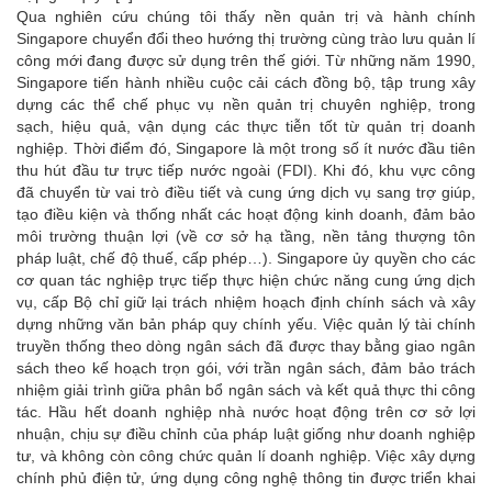
Qua nghiên cứu chúng tôi thấy nền quản trị và hành chính
Singapore chuyển đổi theo hướng thị trường cùng trào lưu quản lí
công mới đang được sử dụng trên thế giới. Từ những năm 1990,
Singapore tiến hành nhiều cuộc cải cách đồng bộ, tập trung xây
dựng các thể chế phục vụ nền quản trị chuyên nghiệp, trong
sạch, hiệu quả, vận dụng các thực tiễn tốt từ quản trị doanh
nghiệp. Thời điểm đó, Singapore là một trong số ít nước đầu tiên
thu hút đầu tư trực tiếp nước ngoài (FDI). Khi đó, khu vực công
đã chuyển từ vai trò điều tiết và cung ứng dịch vụ sang trợ giúp,
tạo điều kiện và thống nhất các hoạt động kinh doanh, đảm bảo
môi trường thuận lợi (về cơ sở hạ tầng, nền tảng thượng tôn
pháp luật, chế độ thuế, cấp phép…). Singapore ủy quyền cho các
cơ quan tác nghiệp trực tiếp thực hiện chức năng cung ứng dịch
vụ, cấp Bộ chỉ giữ lại trách nhiệm hoạch định chính sách và xây
dựng những văn bản pháp quy chính yếu. Việc quản lý tài chính
truyền thống theo dòng ngân sách đã được thay bằng giao ngân
sách theo kế hoạch trọn gói, với trần ngân sách, đảm bảo trách
nhiệm giải trình giữa phân bổ ngân sách và kết quả thực thi công
tác. Hầu hết doanh nghiệp nhà nước hoạt động trên cơ sở lợi
nhuận, chịu sự điều chỉnh của pháp luật giống như doanh nghiệp
tư, và không còn công chức quản lí doanh nghiệp. Việc xây dựng
chính phủ điện tử, ứng dụng công nghệ thông tin được triển khai