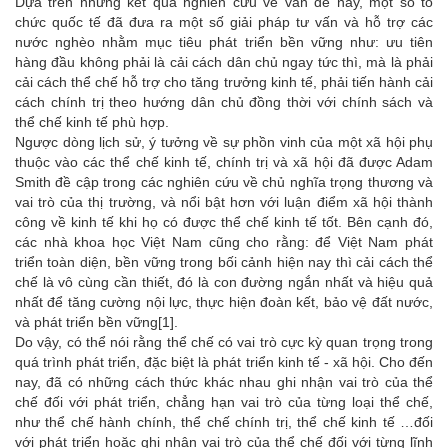
Dựa trên những kết quả nghiên cứu về vấn đề này, một số tổ
chức quốc tế đã đưa ra một số giải pháp tư vấn và hỗ trợ các
nước nghèo nhằm mục tiêu phát triển bền vững như: ưu tiên
hàng đầu không phải là cải cách dân chủ ngay tức thì, mà là phải
cải cách thể chế hỗ trợ cho tăng trưởng kinh tế, phải tiến hành cải
cách chính trị theo hướng dân chủ đồng thời với chính sách và
thể chế kinh tế phù hợp.
Ngược dòng lịch sử, ý tưởng về sự phồn vinh của một xã hội phụ
thuộc vào các thể chế kinh tế, chính trị và xã hội đã được Adam
Smith đề cập trong các nghiên cứu về chủ nghĩa trọng thương và
vai trò của thị trường, và nổi bật hơn với luận điểm xã hội thành
công về kinh tế khi họ có được thể chế kinh tế tốt. Bên cạnh đó,
các nhà khoa học Việt Nam cũng cho rằng: để Việt Nam phát
triển toàn diện, bền vững trong bối cảnh hiện nay thì cải cách thể
chế là vô cùng cần thiết, đó là con đường ngắn nhất và hiệu quả
nhất để tăng cường nội lực, thực hiện đoàn kết, bảo vệ đất nước,
và phát triển bền vững
[1]
.
Do vậy, có thể nói rằng thể chế có vai trò cực kỳ quan trọng trong
quá trình phát triển, đặc biệt là phát triển kinh tế - xã hội. Cho đến
nay, đã có những cách thức khác nhau ghi nhận vai trò của thể
chế đối với phát triển, chẳng hạn vai trò của từng loại thể chế,
như thể chế hành chính, thể chế chính trị, thể chế kinh tế …đối
với phát triển hoặc ghi nhận vai trò của thể chế đối với từng lĩnh