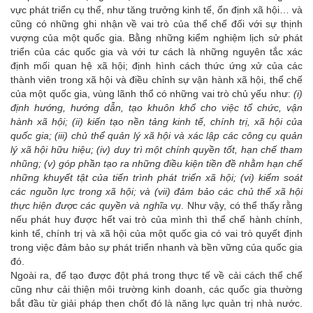
vực phát triển cụ thể, như tăng trưởng kinh tế, ổn định xã hội… và
cũng có những ghi nhận về vai trò của thể chế đối với sự thịnh
vượng của một quốc gia. Bằng những kiểm nghiệm lịch sử phát
triển của các quốc gia và với tư cách là những nguyên tắc xác
định mối quan hệ xã hội; định hình cách thức ứng xử của các
thành viên trong xã hội và điều chỉnh sự vận hành xã hội, thể chế
của một quốc gia, vùng lãnh thổ có những vai trò chủ yếu như:
(i)
định hướng, hướng dẫn, tạo khuôn khổ cho việc tổ chức, vận
hành xã hội; (ii) kiến tạo nền tảng kinh tế, chính trị, xã hội của
quốc gia; (iii) chủ thể quản lý xã hội và xác lập các công cụ quản
lý xã hội hữu hiệu; (iv) duy trì một chính quyền tốt, hạn chế tham
nhũng; (v) góp phần tạo ra những điều kiện tiền đề nhằm hạn chế
những khuyết tật của tiến trình phát triển xã hội; (vi) kiểm soát
các nguồn lực trong xã hội; và (vii) đảm bảo các chủ thể xã hội
thực hiện được các quyền và nghĩa vụ
. Như vậy, có thể thấy rằng
nếu phát huy được hết vai trò của mình thì thể chế hành chính,
kinh tế, chính trị và xã hội của một quốc gia có vai trò quyết định
trong việc đảm bảo sự phát triển nhanh và bền vững của quốc gia
đó.
Ngoài ra, để tạo được đột phá trong thực tế về cải cách thể chế
cũng như cải thiện môi trường kinh doanh, các quốc gia thường
bắt đầu từ giải pháp then chốt đó là năng lực quản trị nhà nước.