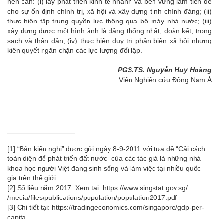
nên cần: (i) lấy phát triển kinh tế nhanh và bền vững làm tiền đề
cho sự ổn định chính trị, xã hội và xây dựng tính chính đảng; (ii)
thực hiện tập trung quyền lực thông qua bộ máy nhà nước; (iii)
xây dựng được một hình ảnh là đảng thống nhất, đoàn kết, trong
sạch và thân dân; (iv) thực hiện duy trì phản biện xã hội nhưng
kiên quyết ngăn chặn các lực lượng đối lập.
PGS.TS. Nguyễn Huy Hoàng
Viện Nghiên cứu Đông Nam Á
[1]
“Bản kiến nghị” được gửi ngày 8-9-2011 với tựa đề “Cải cách
toàn diện để phát triển đất nước” của các tác giả là những nhà
khoa học người Việt đang sinh sống và làm việc tại nhiều quốc
gia trên thế giới
[2]
Số liệu năm 2017. Xem tại:
https://www.singstat.gov.sg/
/media/files/publications/population/population2017.pdf
[3]
Chi tiết tại:
https://tradingeconomics.com/singapore/gdp-per-
capita