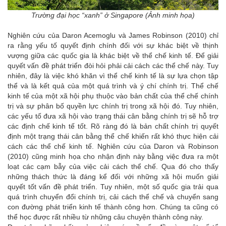
Trường đại học “xanh” ở Singapore (Ảnh minh họa)
Nghiên cứu của Daron Acemoglu và James Robinson (2010) chỉ
ra rằng yếu tố quyết định chính đối với sự khác biệt về thịnh
vượng giữa các quốc gia là khác biệt về thể chế kinh tế. Để giải
quyết vấn đề phát triển đòi hỏi phải cải cách các thể chế này. Tuy
nhiên, đây là việc khó khăn vì thể chế kinh tế là sự lựa chọn tập
thể và là kết quả của một quá trình và ý chí chính trị. Thể chế
kinh tế của một xã hội phụ thuộc vào bản chất của thể chế chính
trị và sự phân bố quyền lực chính trị trong xã hội đó. Tuy nhiên,
các yếu tố đưa xã hội vào trạng thái cân bằng chính trị sẽ hỗ trợ
các định chế kinh tế tốt. Rõ ràng đó là bản chất chính trị quyết
định một trạng thái cân bằng thể chế khiến rất khó thực hiện cải
cách các thể chế kinh tế. Nghiên cứu của Daron và Robinson
(2010) cũng minh họa cho nhận định này bằng việc đưa ra một
loạt các cạm bẫy của việc cải cách thể chế. Qua đó cho thấy
những thách thức là đáng kể đối với những xã hội muốn giải
quyết tốt vấn đề phát triển. Tuy nhiên, một số quốc gia trải qua
quá trình chuyển đổi chính trị, cải cách thể chế và chuyển sang
con đường phát triển kinh tế thành công hơn. Chúng ta cũng có
thể học được rất nhiều từ những câu chuyện thành công này.