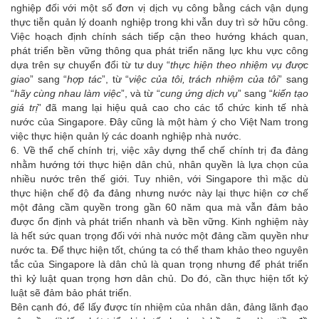
nghiệp đối với một số đơn vị dịch vụ công bằng cách vận dụng
thực tiễn quản lý doanh nghiệp trong khi vẫn duy trì sở hữu công.
Việc hoạch định chính sách tiếp cận theo hướng khách quan,
phát triển bền vững thông qua phát triển năng lực khu vực công
dựa trên sự chuyển đổi từ tư duy “
thực hiện theo nhiệm vụ được
giao
” sang “
hợp tác
”, từ “
việc của tôi, trách nhiệm của tôi
” sang
“
hãy cùng nhau làm việc
”, và từ “
cung ứng dịch vụ
” sang “
kiến tạo
giá trị
” đã mang lại hiệu quả cao cho các tổ chức kinh tế nhà
nước của Singapore. Đây cũng là một hàm ý cho Việt Nam trong
việc thực hiện quản lý các doanh nghiệp nhà nước.
6. Về thể chế chính trị, việc xây dựng thể chế chính trị đa đảng
nhằm hướng tới thực hiện dân chủ, nhân quyền là lựa chọn của
nhiều nước trên thế giới. Tuy nhiên, với Singapore thì mặc dù
thực hiện chế độ đa đảng nhưng nước này lại thực hiện cơ chế
một đảng cầm quyền trong gần 60 năm qua mà vẫn đảm bảo
được ổn định và phát triển nhanh và bền vững. Kinh nghiệm này
là hết sức quan trọng đối với nhà nước một đảng cầm quyền như
nước ta. Để thực hiện tốt, chúng ta có thể tham khảo theo nguyên
tắc của Singapore là dân chủ là quan trọng nhưng để phát triển
thì kỷ luật quan trọng hơn dân chủ. Do đó, cần thực hiện tốt kỷ
luật sẽ đảm bảo phát triển.
Bên cạnh đó, để lấy được tín nhiệm của nhân dân, đảng lãnh đạo