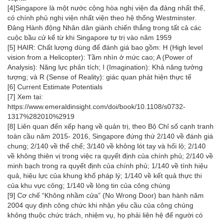
[4]
Singapore là một nước cộng hòa nghị viện đa đảng nhất thể,
có chính phủ nghị viện nhất viện theo hệ thống Westminster.
Đảng Hành động Nhân dân giành chiến thắng trong tất cả các
cuộc bầu cử kể từ khi Singapore tự trị vào năm 1959
[5]
HAIR: Chất lượng dùng để đánh giá bao gồm: H (High level
vision from a Helicopter): Tầm nhìn ở mức cao; A (Power of
Analysis): Năng lực phân tích; I (Imagination): Khả năng tưởng
tượng; và R (Sense of Reality): giác quan phát hiện thực tế
[6]
Current Estimate Potentials
[7]
Xem tại:
https://www.emeraldinsight.com/doi/book/10.1108/s0732-
1317%282010%2919
[8]
Liên quan đến xếp hạng về quản trị, theo Bộ Chỉ số cạnh tranh
toàn cầu năm 2015- 2016, Singapore đứng thứ 2/140 về đánh giá
chung; 2/140 về thể chế; 3/140 về không lót tay và hối lộ; 2/140
về không thiên vị trong việc ra quyết định của chính phủ; 2/140 về
minh bạch trong ra quyết định của chính phủ; 1/140 về tính hiệu
quả, hiệu lực của khung khổ pháp lý; 1/140 về kết quả thực thi
của khu vực công; 1/140 về lòng tin của công chúng
[9]
Cơ chế “Không nhầm cửa” (No Wrong Door) ban hành năm
2004 quy định công chức khi nhận yêu cầu của công chúng
không thuộc chức trách, nhiệm vụ, họ phải liên hệ để người có