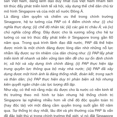
sản Việt Nam, đảng lãnh đạo duy nhất của Việt Nam nhằm tiến
tới thúc đẩy phát triển kinh tế xã hội, xây dựng thể chế dân chủ từ
mô hình Singapore và của một số nước Đông Á.
Là đảng cầm quyền và chiếm ưu thế trong chính trường
Sinagpore, hệ tư tưởng của PAP có 4 điểm chính như:
(i) chủ
nghĩa thực dụng; (ii) chế độ nhân tài; (iii) các giá trị châu Á; và (iv)
chủ nghĩa cộng đồng
. Đây được cho là xương sống cho hệ tư
tưởng có vai trò thúc đẩy phát triển ở Singapore trong gần 60
năm qua. Trong quá trình lãnh đạo đất nước, PAP đã thể hiện
được mình là một chính đảng được lòng dân nhờ những nỗ lực
nhằm lấy được sự tín nhiệm của dân chúng như:
(i) PAP lấy phát
triển kinh tế nhanh và bền vững làm tiền đề cho sự ổn định chính
trị, xã hội và xây dựng tính chính đảng; (ii) PAP thực hiện tập
trung quyền lực thông qua bộ máy nhà nước; (iii) PAP đã xây
dựng được một hình ảnh là đảng thống nhất, đoàn kết, trong sạch
và thân dân; (iv) PAP thực hiện duy trì phản biện xã hội nhưng
kiên quyết ngăn chặn các lực lượng đối lập
.
Như vậy, có thể nói rằng mặc dù được cho là nước có nền kinh tế
thị trường theo mô hình tư bản nhưng hệ thống chính trị
Singapore lại nghiêng nhiều hơn về chế độ độc quyền toàn trị
(hay độc tài) với một đảng cầm quyền trong suốt gần 60 năm
qua. Sự thống trị duy nhất, lâu đời và phi thường của PAP là vấn
đề đặc biệt thú vị trong chính trường thế giới, vì nó đặt Singapore