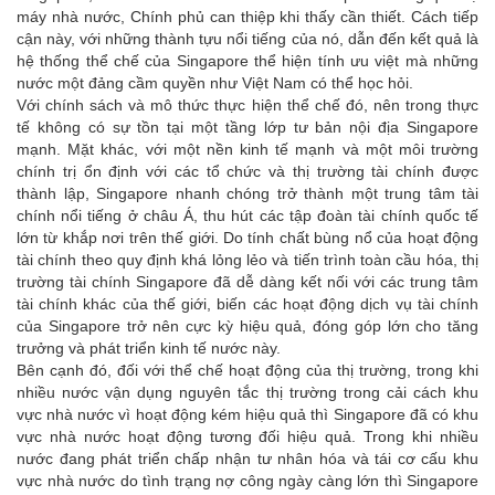
máy nhà nước, Chính phủ can thiệp khi thấy cần thiết. Cách tiếp
cận này, với những thành tựu nổi tiếng của nó, dẫn đến kết quả là
hệ thống thể chế của Singapore thể hiện tính ưu việt mà những
nước một đảng cầm quyền như Việt Nam có thể học hỏi.
Với chính sách và mô thức thực hiện thể chế đó, nên trong thực
tế không có sự tồn tại một tầng lớp tư bản nội địa Singapore
mạnh. Mặt khác, với một nền kinh tế mạnh và một môi trường
chính trị ổn định với các tổ chức và thị trường tài chính được
thành lập, Singapore nhanh chóng trở thành một trung tâm tài
chính nổi tiếng ở châu Á, thu hút các tập đoàn tài chính quốc tế
lớn từ khắp nơi trên thế giới. Do tính chất bùng nổ của hoạt động
tài chính theo quy định khá lỏng lẻo và tiến trình toàn cầu hóa, thị
trường tài chính Singapore đã dễ dàng kết nối với các trung tâm
tài chính khác của thế giới, biến các hoạt động dịch vụ tài chính
của Singapore trở nên cực kỳ hiệu quả, đóng góp lớn cho tăng
trưởng và phát triển kinh tế nước này.
Bên cạnh đó, đối với thể chế hoạt động của thị trường, trong khi
nhiều nước vận dụng nguyên tắc thị trường trong cải cách khu
vực nhà nước vì hoạt động kém hiệu quả thì Singapore đã có khu
vực nhà nước hoạt động tương đối hiệu quả. Trong khi nhiều
nước đang phát triển chấp nhận tư nhân hóa và tái cơ cấu khu
vực nhà nước do tình trạng nợ công ngày càng lớn thì Singapore