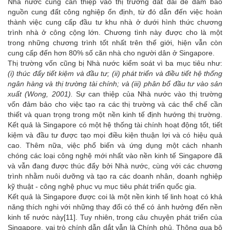
Nhà nước cũng can thiệp vào thị trường đất đai để đảm bảo
nguồn cung đất công nghiệp ổn định, từ đó dẫn đến việc hoàn
thành việc cung cấp đầu tư khu nhà ở dưới hình thức chương
trình nhà ở công cộng lớn. Chương tình này được cho là một
trong những chương trình tốt nhất trên thế giới, hiện vẫn còn
cung cấp đến hơn 80% số căn nhà cho người dân ở Singapore.
Thị trường vốn cũng bị Nhà nước kiểm soát vì ba mục tiêu như:
(i) thúc đẩy tiết kiệm và đầu tư; (ii) phát triển và điều tiết hệ thống
ngân hàng và thị trường tài chính; và (iii) phân bổ đầu tư vào sản
xuất (Wong, 2001).
Sự can thiệp của Nhà nước vào thị trường
vốn đảm bảo cho việc tạo ra các thị trường và các thể chế cần
thiết và quan trọng trong một nền kinh tế định hướng thị trường.
Kết quả là Singapore có một hệ thống tài chính hoạt động tốt, tiết
kiệm và đầu tư được tạo mọi điều kiện thuận lợi và có hiệu quả
cao. Thêm nữa, việc phổ biến và ứng dụng một cách nhanh
chóng các loại công nghệ mới nhất vào nền kinh tế Singapore đã
và vẫn đang được thúc đẩy bởi Nhà nước, cùng với các chương
trình nhằm nuôi dưỡng và tạo ra các doanh nhân, doanh nghiệp
kỹ thuật - công nghệ phục vụ mục tiêu phát triển quốc gia.
Kết quả là Singapore được coi là một nền kinh tế linh hoạt có khả
năng thích nghi với những thay đổi có thể có ảnh hưởng đến nền
kinh tế nước này
[11]
. Tuy nhiên, trong câu chuyện phát triển của
Singapore, vai trò chính dẫn dắt vẫn là Chính phủ. Thông qua bộ