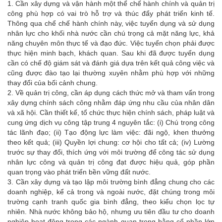
1. Cần xây dựng và vận hành một thể chế hành chính và quản trị
công phù hợp có vai trò hỗ trợ và thúc đẩy phát triển kinh tế.
Thông qua chể chế hành chính này, việc tuyển dụng và sử dụng
nhân lực cho khối nhà nước cần chú trọng cả mặt năng lực, khả
năng chuyên môn thực tế và đạo đức. Việc tuyển chọn phải được
thực hiện minh bạch, khách quan. Sau khi đã được tuyển dụng
cần có chế độ giám sát và đánh giá dựa trên kết quả công việc và
cũng được đào tạo lại thường xuyên nhằm phù hợp với những
thay đổi của bối cảnh chung.
2. Về quản trị công, cần áp dụng cách thức mở và tham vấn trong
xây dựng chính sách công nhằm đáp ứng nhu cầu của nhân dân
và xã hội. Cần thiết kế, tổ chức thực hiện chính sách, pháp luật và
cung ứng dịch vụ công tập trung 4 nguyên tắc: (i) Chú trọng công
tác lãnh đạo; (ii) Tạo động lực làm việc: đãi ngộ, khen thưởng
theo kết quả; (iii) Quyền lợi chung: cơ hội cho tất cả; (iv) Lường
trước sự thay đổi, thích ứng với môi trường để công tác sử dụng
nhân lực công và quản trị công đạt được hiệu quả, góp phần
quan trọng vào phát triển bền vững đất nước.
3. Cần xây dựng và tạo lập môi trường bình đẳng chung cho các
doanh nghiệp, kể cả trong và ngoài nước, đặt chúng trong môi
trường cạnh tranh quốc gia bình đẳng, theo kiểu chọn lọc tự
nhiên. Nhà nước không bảo hộ, nhưng ưu tiên đầu tư cho doanh
nghiệp hoạt động trong các ngành quan trọng bằng cổ phần lớn