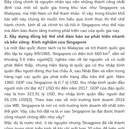
Đây cũng chính là nguyên nhân tạo nên những thành công nhất
định của một số quốc gia trong khu vực như Singapore và
Malaysia, mà Việt Nam có thể tham khảo. Vì vậy, trong khuôn khổ
bài viết này chúng tôi muốn tìm hiểu quá trình thực thi thể chế
hành chính, kinh tế và chính trị xã hội ở Singapore như thế nào
mà đảm bảo được tăng trưởng phát triển cao của quốc gia này.
2. Xây dựng đồng bộ thể chế đảm bảo sự phát triển nhanh
và bền vững: Kinh nghiệm của Singapore
Là một đảo quốc được tách ra từ Malaysia và trở thành quốc gia
2
độc lập từ ngày 9/8/1965, Singapore có diện tích 660 km
, dân số
khoảng 5,6 triệu người
[2]
, nghèo nàn về tài nguyên và có xuất
phát điểm thấp, nhưng hiện đang là quốc gia có thu nhập bình
quân đầu người đứng thứ hai châu Á, sau Nhật Bản và nằm trong
hàng ngũ các quốc gia phát triển hàng đầu trên thế giới. Năm
1960, GDP của Singapore là 0,7 tỷ USD, thu nhập bình quân đầu
người mới chỉ đạt 427 USD thì đến năm 2017, GDP của đảo quốc
này là hơn 323,91 tỷ USD, thu nhập bình quân đầu người đạt
55.235 USD
[3]
. Theo báo cáo về môi trường kinh doanh 2016
của WB, Singapore là nơi có môi trường kinh doanh tốt nhất trên
thế giới. Vậy, câu hỏi đặt ra là vì sao Singapore lại đạt được thành
công nhanh chóng đến như vậy?
Mặc dù là nước nhỏ, ít tài nguyên nhưng Sinagpore đã rất thành
công trong phát triển kinh tế khi chỉ mất hơn 30 năm để biến một