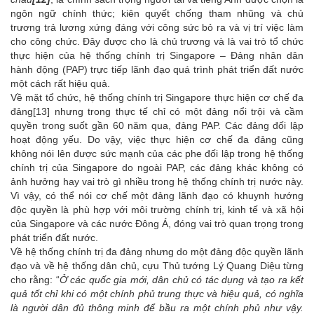
ngôn ngữ chính thức; kiên quyết chống tham nhũng và chủ
trương trả lương xứng đáng với công sức bỏ ra và vị trí việc làm
cho công chức. Đây được cho là chủ trương và là vai trò tổ chức
thực hiện của hệ thống chính trị Singapore – Đảng nhân dân
hành động (PAP) trực tiếp lãnh đạo quá trình phát triển đất nước
một cách rất hiệu quả.
Về mặt tổ chức, hệ thống chính trị Singapore thực hiện cơ chế đa
đảng
[13]
nhưng trong thực tế chỉ có một đảng nổi trội và cầm
quyền trong suốt gần 60 năm qua, đảng PAP. Các đảng đối lập
hoạt động yếu. Do vậy, việc thực hiện cơ chế đa đảng cũng
không nói lên được sức mạnh của các phe đối lập trong hệ thống
chính trị của Singapore do ngoài PAP, các đảng khác không có
ảnh hưởng hay vai trò gì nhiều trong hệ thống chính trị nước này.
Vì vậy, có thể nói cơ chế một đảng lãnh đạo có khuynh hướng
độc quyền là phù hợp với môi trường chính trị, kinh tế và xã hội
của Singapore và các nước Đông Á, đóng vai trò quan trọng trong
phát triển đất nước.
Về hệ thống chính trị đa đảng nhưng do một đảng độc quyền lãnh
đạo và về hệ thống dân chủ, cựu Thủ tướng Lý Quang Diệu từng
cho rằng: “
Ở các quốc gia mới, dân chủ có tác dụng và tạo ra kết
quả tốt chỉ khi có một chính phủ trung thực và hiệu quả, có nghĩa
là người dân đủ thông minh để bầu ra một chính phủ như vậy.