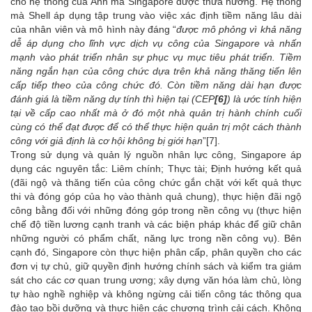
cho hệ thống của Anh mà Singapore được thừa hưởng. Hệ thống
mà Shell áp dụng tập trung vào việc xác định tiềm năng lâu dài
của nhân viên và mô hình này đáng “
được mô phỏng vì khả năng
dễ áp dụng cho lĩnh vực dịch vụ công của Singapore và nhấn
mạnh vào phát triển nhân sự phục vụ mục tiêu phát triển. Tiềm
năng ngắn hạn của công chức dựa trên khả năng thăng tiến lên
cấp tiếp theo của công chức đó. Còn tiềm năng dài hạn được
đánh giá là tiềm năng dự tính thì hiện tại (CEP
[6]
) là ước tính hiện
tại
về
cấp cao nhất mà
ở đó một nhà quản trị hành chính
cuối
cùng
có thể
đạt được
để có thể thực hiện quản trị m
ộ
t cách thành
công
với giả định là cơ hội không bị giới hạn
”
[7]
.
Trong sử dụng và quản lý nguồn nhân lực công, Singapore áp
dụng các nguyên tắc: Liêm chính; Thực tài; Định hướng kết quả
(đãi ngộ và thăng tiến của công chức gắn chặt với kết quả thực
thi và đóng góp của họ vào thành quả chung), thực hiện đãi ngộ
công bằng đối với những đóng góp trong nền công vụ (thực hiện
chế độ tiền lương cạnh tranh và các biện pháp khác để giữ chân
những người có phẩm chất, năng lực trong nền công vụ). Bên
cạnh đó, Singapore còn thực hiện phân cấp, phân quyền cho các
đơn vị tự chủ, giữ quyền định hướng chính sách và kiểm tra giám
sát cho các cơ quan trung ương; xây dựng văn hóa làm chủ, lòng
tự hào nghề nghiệp và không ngừng cải tiến công tác thông qua
đào tạo bồi dưỡng và thực hiện các chương trình cải cách. Không