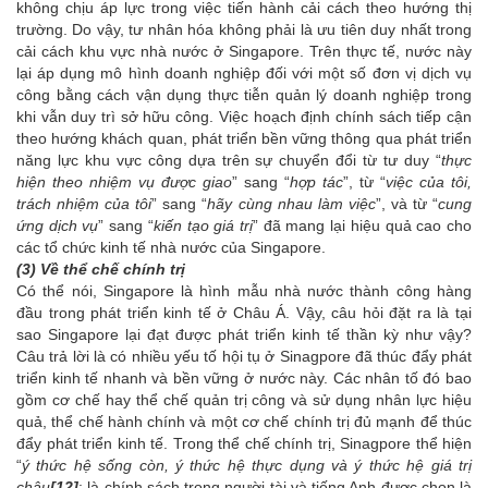
không chịu áp lực trong việc tiến hành cải cách theo hướng thị
trường. Do vậy, tư nhân hóa không phải là ưu tiên duy nhất trong
cải cách khu vực nhà nước ở Singapore. Trên thực tế, nước này
lại áp dụng mô hình doanh nghiệp đối với một số đơn vị dịch vụ
công bằng cách vận dụng thực tiễn quản lý doanh nghiệp trong
khi vẫn duy trì sở hữu công. Việc hoạch định chính sách tiếp cận
theo hướng khách quan, phát triển bền vững thông qua phát triển
năng lực khu vực công dựa trên sự chuyển đổi từ tư duy “
thực
hiện theo nhiệm vụ được giao
” sang “
hợp tác
”, từ “
việc của tôi,
trách nhiệm của tôi
” sang “
hãy cùng nhau làm việc
”, và từ “
cung
ứng dịch vụ
” sang “
kiến tạo giá trị
” đã mang lại hiệu quả cao cho
các tổ chức kinh tế nhà nước của Singapore.
(3) Về thể chế chính trị
Có thể nói, Singapore là hình mẫu nhà nước thành công hàng
đầu trong phát triển kinh tế ở Châu Á. Vậy, câu hỏi đặt ra là tại
sao Singapore lại đạt được phát triển kinh tế thần kỳ như vậy?
Câu trả lời là có nhiều yếu tố hội tụ ở Sinagpore đã thúc đẩy phát
triển kinh tế nhanh và bền vững ở nước này. Các nhân tố đó bao
gồm cơ chế hay thể chế quản trị công và sử dụng nhân lực hiệu
quả, thể chế hành chính và một cơ chế chính trị đủ mạnh để thúc
đẩy phát triển kinh tế. Trong thể chế chính trị, Sinagpore thể hiện
“
ý thức hệ sống còn, ý thức hệ thực dụng và ý thức hệ giá trị
châu
[12]
; là chính sách trọng người tài và tiếng Anh được chọn là