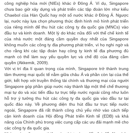
công nghiệp hóa mới (NIEs) khác ở Đông Á. Ví dụ, Singapore
chưa bao giờ xây dựng và phát triển các tập đoàn lớn như kiểu
Chaebol của Hàn Quốc hay một số nước khác ở Đông Á. Ngược
lại, nước này lựa chọn phương thức định hình mô hình phát triển
của riêng mình để thu hút các công ty đa quốc gia (MNCs) vào
đầu tư và kinh doanh. Một lý do khác nữa đối với thể chế kinh tế
của nhà nước một đảng cầm quyền duy nhất của Singapore
không muốn các công ty địa phương phát triển, vì họ nghi ngờ và
cho rằng khi các tập đoàn hay công ty kinh tế địa phương đủ
mạnh có thể làm suy yếu quyền lực và chế độ của đảng cầm
quyền (Akkemik, 2009).
Với vị trí địa lí quan trọng của mình, Singapore trở thành trung
tâm thương mại quốc tế nằm giữa châu Á và phần còn lại của thế
giới, kết hợp với truyền thống tài chính và thương mại của người
Singapore góp phần giúp nước này thành lập một thể chế thương
mại tự do và xúc tiến đầu tư trực tiếp nước ngoài cũng như luôn
hỗ trợ ý tưởng thu hút các công ty đa quốc gia vào đầu tư tại
quốc đảo này. Về phương diện thu hút đầu tư trực tiếp nước
ngoài, Singapore đã rất thành công chủ yếu nhờ vào cách tiếp
cận kinh doanh của Hội đồng Phát triển Kinh tế (EDB) và khả
năng của Chính phủ trong việc cung cấp các ưu đãi mạnh mẽ cho
các công ty đa quốc gia.