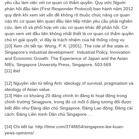
yêu cầu làm việc với cơ quan có thẩm quyền. Quy ước Người
phản hồi đầu tiên (First Responder Protocol) ban hành năm 2012
quy định khi xem xét vấn đề không rõ thuộc chức năng cơ quan
nào thì cơ quan liên quan đầu tiên tiếp nhận yêu cầu phải nghiên
cứu, làm rõ và phối hợp với các cơ quan khác để phản hồi. Cơ
quan xem xét đầu tiên không nhất thiết là cơ quan có thẩm quyền
chủ trì giải quyết, vì đây là trách nhiệm của hệ thống công vụ
[10]
Xem chi tiết tại: Wong, P. K. (2001). The role of the state in
Singapore’s industrial development’. Industrial Policy, Innovation
and Economic Growth: The Experience of Japan and the Asian
NIEs, Singapore University Press, Singapore, 503-569
[11]
ibid
[12]
Nguyên văn từ tiếng Anh: ideology of survival; pragmatism và
ideology of Asian value.
[13]
Hiện có khoảng 20 đảng chính trị đăng kí hoạt động trong
chính trường Sinagpore, trong đó có mốt ố đảng tương đối được
biết đến như Đảng dân chủ Singapore, Đảng Lao động; Đảng cải
cách; Đảng Liên minh Dân chủ Singapore….
[14]
Chi tiết tại:
http://time.com/3748654/singapore-lee-kuan-
yews-opinions/