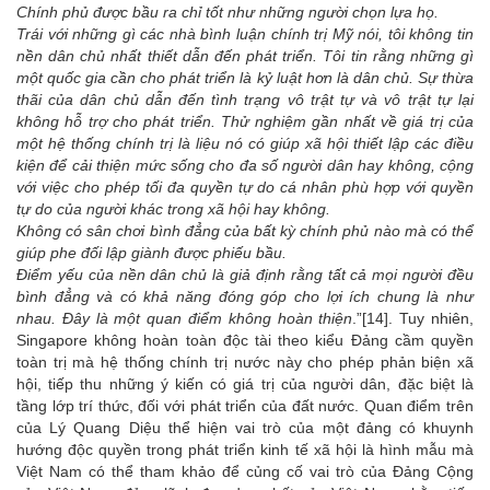
Chính phủ được bầu ra chỉ tốt như những người chọn lựa họ.
Trái với những gì các nhà bình luận chính trị Mỹ nói, tôi không tin
nền dân chủ nhất thiết dẫn đến phát triển. Tôi tin rằng những gì
một quốc gia cần cho phát triển là kỷ luật hơn là dân chủ. Sự thừa
thãi của dân chủ dẫn đến tình trạng vô trật tự và vô trật tự lại
không hỗ trợ cho phát triển. Thử nghiệm gần nhất về giá trị của
một hệ thống chính trị là liệu nó có giúp xã hội thiết lập các điều
kiện để cải thiện mức sống cho đa số người dân hay không, cộng
với việc cho phép tối đa quyền tự do cá nhân phù hợp với quyền
tự do của người khác trong xã hội hay không.
Không có sân chơi bình đẳng của bất kỳ chính phủ nào mà có thể
giúp phe đối lập giành được phiếu bầu.
Điểm yếu của nền dân chủ là giả định rằng tất cả mọi người đều
bình đẳng và có khả năng đóng góp cho lợi ích chung là như
nhau. Đây là một quan điểm không hoàn thiện
.”
[14]
. Tuy nhiên,
Singapore không hoàn toàn độc tài theo kiểu Đảng cầm quyền
toàn trị mà hệ thống chính trị nước này cho phép phản biện xã
hội, tiếp thu những ý kiến có giá trị của người dân, đặc biệt là
tầng lớp trí thức, đối với phát triển của đất nước. Quan điểm trên
của Lý Quang Diệu thể hiện vai trò của một đảng có khuynh
hướng độc quyền trong phát triển kinh tế xã hội là hình mẫu mà
Việt Nam có thể tham khảo để củng cố vai trò của Đảng Cộng