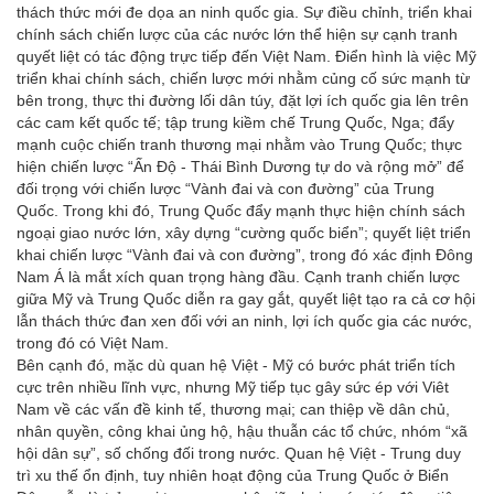
thách thức mới đe dọa an ninh quốc gia. Sự điều chỉnh, triển khai
chính sách chiến lược của các nước lớn thể hiện sự cạnh tranh
quyết liệt có tác động trực tiếp đến Việt Nam. Điển hình là việc Mỹ
triển khai chính sách, chiến lược mới nhằm củng cố sức mạnh từ
bên trong, thực thi đường lối dân túy, đặt lợi ích quốc gia lên trên
các cam kết quốc tế; tập trung kiềm chế Trung Quốc, Nga; đẩy
mạnh cuộc chiến tranh thương mại nhằm vào Trung Quốc; thực
hiện chiến lược “Ấn Độ - Thái Bình Dương tự do và rộng mở” để
đối trọng với chiến lược “Vành đai và con đường” của Trung
Quốc. Trong khi đó, Trung Quốc đẩy mạnh thực hiện chính sách
ngoại giao nước lớn, xây dựng “cường quốc biển”; quyết liệt triển
khai chiến lược “Vành đai và con đường”, trong đó xác định Đông
Nam Á là mắt xích quan trọng hàng đầu. Cạnh tranh chiến lược
giữa Mỹ và Trung Quốc diễn ra gay gắt, quyết liệt tạo ra cả cơ hội
lẫn thách thức đan xen đối với an ninh, lợi ích quốc gia các nước,
trong đó có Việt Nam.
Bên cạnh đó, mặc dù quan hệ Việt - Mỹ có bước phát triển tích
cực trên nhiều lĩnh vực, nhưng Mỹ tiếp tục gây sức ép với Viêt
Nam về các vấn đề kinh tế, thương mại; can thiệp về dân chủ,
nhân quyền, công khai ủng hộ, hậu thuẫn các tổ chức, nhóm “xã
hội dân sự”, số chống đối trong nước. Quan hệ Việt - Trung duy
trì xu thế ổn định, tuy nhiên hoạt động của Trung Quốc ở Biển