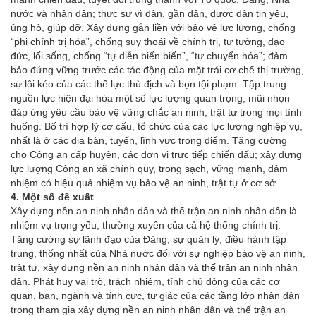
nước và nhân dân; thực sự vì dân, gần dân, được dân tin yêu,
ủng hộ, giúp đỡ. Xây dựng gắn liền với bảo vệ lực lượng, chống
“phi chính trị hóa”, chống suy thoái về chính trị, tư tưởng, đạo
đức, lối sống, chống “tự diễn biến biến”, “tự chuyển hóa”; đảm
bảo đứng vững trước các tác động của mặt trái cơ chế thị trường,
sự lôi kéo của các thế lực thù địch và bọn tội phạm. Tập trung
nguồn lực hiện đại hóa một số lực lượng quan trọng, mũi nhọn
đáp ứng yêu cầu bảo vệ vững chắc an ninh, trật tự trong mọi tình
huống. Bố trí hợp lý cơ cấu, tổ chức của các lực lượng nghiệp vụ,
nhất là ở các địa bàn, tuyến, lĩnh vực trọng điểm. Tăng cường
cho Công an cấp huyện, các đơn vị trực tiếp chiến đấu; xây dựng
lực lượng Công an xã chính quy, trong sạch, vững mạnh, đảm
nhiệm có hiệu quả nhiệm vụ bảo vệ an ninh, trật tự ở cơ sở.
4. Một số đề xuất
Xây dựng nền an ninh nhân dân và thế trận an ninh nhân dân là
nhiệm vụ trọng yếu, thường xuyên của cả hệ thống chính trị.
Tăng cường sự lãnh đạo của Đảng, sự quản lý, điều hành tập
trung, thống nhất của Nhà nước đối với sự nghiệp bảo vệ an ninh,
trật tự, xây dựng nền an ninh nhân dân và thế trận an ninh nhân
dân. Phát huy vai trò, trách nhiệm, tính chủ động của các cơ
quan, ban, ngành và tính cực, tự giác của các tầng lớp nhân dân
trong tham gia xây dựng nền an ninh nhân dân và thế trận an