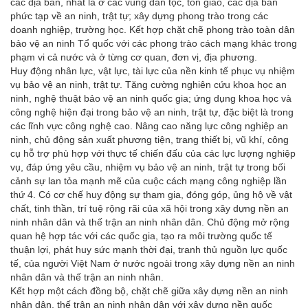
các địa bàn, nhất là ở các vùng dân tộc, tôn giáo, các địa bàn
phức tạp về an ninh, trật tự; xây dựng phong trào trong các
doanh nghiệp, trường học. Kết hợp chặt chẽ phong trào toàn dân
bảo vệ an ninh Tổ quốc với các phong trào cách mạng khác trong
phạm vi cả nước và ở từng cơ quan, đơn vị, địa phương.
Huy động nhân lực, vật lực, tài lực của nền kinh tế phục vụ nhiệm
vụ bảo vệ an ninh, trật tự. Tăng cường nghiên cứu khoa học an
ninh, nghệ thuật bảo vệ an ninh quốc gia; ứng dụng khoa học và
công nghệ hiện đại trong bảo vệ an ninh, trật tự, đặc biệt là trong
các lĩnh vực công nghệ cao. Nâng cao năng lực công nghiệp an
ninh, chủ động sản xuất phương tiện, trang thiết bị, vũ khí, công
cụ hỗ trợ phù hợp với thực tế chiến đấu của các lực lượng nghiệp
vụ, đáp ứng yêu cầu, nhiệm vụ bảo vệ an ninh, trật tự trong bối
cảnh sự lan tỏa mạnh mẽ của cuộc cách mạng công nghiệp lần
thứ 4. Có cơ chế huy động sự tham gia, đóng góp, ủng hộ về vật
chất, tinh thần, trí tuệ rộng rãi của xã hội trong xây dựng nền an
ninh nhân dân và thế trận an ninh nhân dân. Chủ động mở rộng
quan hệ hợp tác với các quốc gia, tạo ra môi trường quốc tế
thuận lợi, phát huy sức mạnh thời đại, tranh thủ nguồn lực quốc
tế, của người Việt Nam ở nước ngoài trong xây dựng nền an ninh
nhân dân và thế trận an ninh nhân.
Kết hợp một cách đồng bộ, chặt chẽ giữa xây dựng nền an ninh
nhân dân, thế trận an ninh nhân dân với xây dựng nền quốc