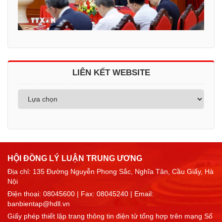
LIÊN KẾT WEBSITE
HỘI ĐỒNG LÝ LUẬN TRUNG ƯƠNG
Địa chỉ: 135 Đường Nguyễn Phong Sắc, Nghĩa Tân, Cầu Giấy, Hà
Nội
Điện thoại:
08045600
| Fax: 08045240 | Email:
banbientap@hdll.vn
Giấy phép thiết lập trang thông tin điện tử tổng hợp trên mạng Số