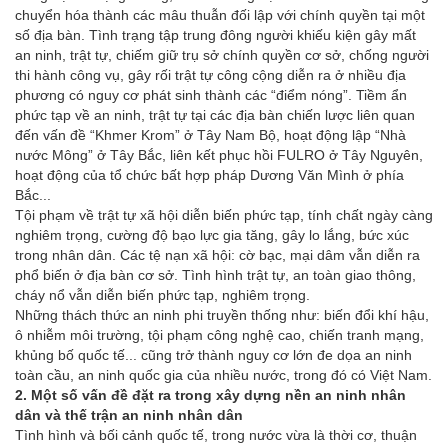
chuyển hóa thành các mâu thuẫn đối lập với chính quyền tại một
số địa bàn. Tình trạng tập trung đông người khiếu kiện gây mất
an ninh, trật tự, chiếm giữ trụ sở chính quyền cơ sở, chống người
thi hành công vụ, gây rối trật tự công cộng diễn ra ở nhiều địa
phương có nguy cơ phát sinh thành các “điểm nóng”. Tiềm ẩn
phức tạp về an ninh, trật tự tại các địa bàn chiến lược liên quan
đến vấn đề “Khmer Krom” ở Tây Nam Bộ, hoạt động lập “Nhà
nước Mông” ở Tây Bắc, liên kết phục hồi FULRO ở Tây Nguyên,
hoạt động của tổ chức bất hợp pháp Dương Văn Mình ở phía
Bắc...
Tội phạm về trật tự xã hội diễn biến phức tạp, tính chất ngày càng
nghiêm trọng, cường độ bạo lực gia tăng, gây lo lắng, bức xúc
trong nhân dân. Các tệ nạn xã hội: cờ bạc, mại dâm vẫn diễn ra
phổ biến ở địa bàn cơ sở. Tình hình trật tự, an toàn giao thông,
cháy nổ vẫn diễn biến phức tạp, nghiêm trọng.
Những thách thức an ninh phi truyền thống như: biến đổi khí hậu,
ô nhiễm môi trường, tội phạm công nghệ cao, chiến tranh mạng,
khủng bố quốc tế... cũng trở thành nguy cơ lớn đe dọa an ninh
toàn cầu, an ninh quốc gia của nhiều nước, trong đó có Việt Nam.
2. Một số vấn đề đặt ra trong xây dựng nền an ninh nhân
dân và thế trận an ninh nhân dân
Tình hình và bối cảnh quốc tế, trong nước vừa là thời cơ, thuận