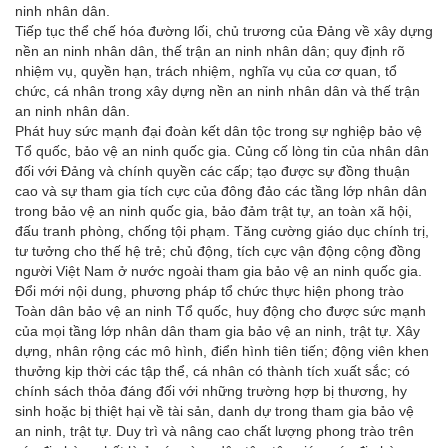
ninh nhân dân.
Tiếp tục thể chế hóa đường lối, chủ trương của Đảng về xây dựng
nền an ninh nhân dân, thế trận an ninh nhân dân; quy định rõ
nhiệm vụ, quyền hạn, trách nhiệm, nghĩa vụ của cơ quan, tổ
chức, cá nhân trong xây dựng nền an ninh nhân dân và thế trận
an ninh nhân dân.
Phát huy sức mạnh đại đoàn kết dân tộc trong sự nghiệp bảo vệ
Tổ quốc, bảo vệ an ninh quốc gia. Củng cố lòng tin của nhân dân
đối với Đảng và chính quyền các cấp; tạo được sự đồng thuận
cao và sự tham gia tích cực của đông đảo các tầng lớp nhân dân
trong bảo vệ an ninh quốc gia, bảo đảm trật tự, an toàn xã hội,
đấu tranh phòng, chống tội phạm. Tăng cường giáo dục chính trị,
tư tưởng cho thế hệ trẻ; chủ động, tích cực vận động cộng đồng
người Việt Nam ở nước ngoài tham gia bảo vệ an ninh quốc gia.
Đổi mới nội dung, phương pháp tổ chức thực hiện phong trào
Toàn dân bảo vệ an ninh Tổ quốc, huy động cho được sức mạnh
của mọi tầng lớp nhân dân tham gia bảo vệ an ninh, trật tự. Xây
dựng, nhân rộng các mô hình, điển hình tiên tiến; động viên khen
thưởng kịp thời các tập thể, cá nhân có thành tích xuất sắc; có
chính sách thỏa đáng đối với những trường hợp bị thương, hy
sinh hoặc bị thiệt hại về tài sản, danh dự trong tham gia bảo vệ
an ninh, trật tự. Duy trì và nâng cao chất lượng phong trào trên