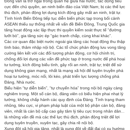
Đông vẫn là trở ngại trong quan hệ giữa hai nước, tác động tiêu
cực đến chủ quyền, an ninh biển đảo của Việt Nam; bị các thế lực
thù địch, phản động lợi dụng kích động gây mất an ninh, trật tự.
Tình hình Biển Đông tiếp tục diễn biến phức tạp trong bối cảnh
ASEAN thiếu sự thống nhất về vấn đề Biển Đông, Trung Quốc gia
tăng hoạt động xác lập thực thi quyền kiểm soát thực tế “đường
lưỡi bò”, gia tăng sức ép “gác tranh chấp, cùng khai khác”.
Các cơ quan đặc biệt nước ngoài gia tăng các hoạt động thu thập
tình báo, thâm nhập nội bộ. Các tổ chức phản động lưu vong tăng
cường liên kết với các đối tượng phản động, cơ hội chính trị,
chống đối lợi dụng các vấn đề phức tạp ở trong nước để phá hoại
tư tưởng, kích động biểu tình, gây rối an ninh, trật tự; triệt để sử
dụng không gian mạng, nhất là mạng xã hội để tuyên truyền phá
hoại tư tưởng, móc nối, lôi kéo, phát triển lực lượng chống phá
Đảng, Nhà nước.
Biểu hiện “tự diễn biến”, “tự chuyển hóa” trong nội bộ ngày càng
nghiêm trọng. Một số cán bộ, đảng viên có biểu hiện phai nhạt lý
tưởng, không chấp hành các quy định của Đảng. Tình trạng tham
nhũng, tiêu cực, vi phạm pháp luật của một bộ phận cán bộ, đảng
viên, nhất là cán bộ cấp cao gây tâm lý tiêu cực trong nhân dân...
là những vấn đề mà các thế lực thù địch, phản động triệt để lợi
dụng tuyên truyền, xuyên tạc, gây chia rẽ nội bộ.
Xung đột xã hội gia tăng, nhất là xung đột về đất đai có xu hướng