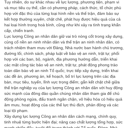
Tuy nhiên, do sự khác nhau về lực lượng, phương tiện, phạm vi
và mục tiêu cụ thể, cần có phương pháp, cách thức, tổ chức phù
hợp với đặc thù của từng loại hình nền và thế trận, đảm bảo sự
kết hợp thường xuyên, chặt chẽ, phát huy được hiệu quả của cả
hai loại hình trong hoà bình, cũng như khi xảy ra tình trạng khẩn
cấp, chiến tranh.
Lực lượng Công an nhân dân giữ vai trò nòng cốt trong xây dựng,
củng cố nền an ninh nhân dân và thế trận an ninh nhân dân, có
trách nhiệm tham mưu với Đảng, Nhà nước ban hành chủ trương,
đường lối, chính sách, pháp luật về bảo vệ an ninh, trật tự; phối
hợp với các ban, bộ, ngành, địa phương hướng dẫn, triển khai
các mặt công tác bảo vệ an ninh, trật tự, phát động phong trào
toàn dân bảo vệ an ninh Tổ quốc; trực tiếp xây dựng, triển khai
các đề án, phương án, kế hoạch, bố trí lực lượng trên các địa
bàn, mục tiêu, tuyến, lĩnh vực trọng điểm; gắn kết chặt chẽ giữa
thế trận nghiệp vụ của lực lượng Công an nhân dân với huy động
sức mạnh của đông đảo quần chúng nhân dân tham gia để chủ
động phòng ngừa, đấu tranh ngăn chặn, vô hiệu hóa có hiệu quả
âm mưu, hoạt động của các thế lực thù địch, phản động và các
loại tội phạm.
Xây dựng lực lượng
Công an nhân dân cách mạng, chính quy,
tinh nhuệ từng bước hiện đại; nâng cao chất lượng tổng hợp, sức
mạnh chiến đấu, tuyệt đối trung thành với Tổ quốc, Đảng, Nhà