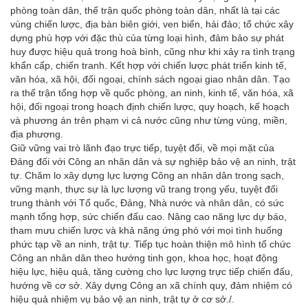
phòng toàn dân, thế trận quốc phòng toàn dân, nhất là tại các
vùng chiến lược, địa bàn biên giới, ven biển, hải đảo; tổ chức xây
dựng phù hợp với đặc thù của từng loại hình, đảm bảo sự phát
huy được hiệu quả trong hoà bình, cũng như khi xảy ra tình trạng
khẩn cấp, chiến tranh. Kết hợp với chiến lược phát triển kinh tế,
văn hóa, xã hội, đối ngoại, chính sách ngoại giao nhân dân. Tạo
ra thế trận tổng hợp về quốc phòng, an ninh, kinh tế, văn hóa, xã
hội, đối ngoại trong hoạch định chiến lược, quy hoạch, kế hoạch
và phương án trên phạm vi cả nước cũng như từng vùng, miền,
địa phương.
Giữ vững vai trò lãnh đạo trực tiếp, tuyệt đối, về mọi mặt của
Đảng đối với Công an nhân dân và sự nghiệp bảo vệ an ninh, trật
tự. Chăm lo xây dựng lực lượng Công an nhân dân trong sạch,
vững mạnh, thực sự là lực lượng vũ trang trọng yếu, tuyệt đối
trung thành với Tổ quốc, Đảng, Nhà nước và nhân dân, có sức
mạnh tổng hợp, sức chiến đấu cao. Nâng cao năng lực dự báo,
tham mưu chiến lược và khả năng ứng phó với mọi tình huống
phức tạp về an ninh, trật tự. Tiếp tục hoàn thiện mô hình tổ chức
Công an nhân dân theo hướng tinh gọn, khoa học, hoạt động
hiệu lực, hiệu quả, tăng cường cho lực lượng trực tiếp chiến đấu,
hướng về cơ sở. Xây dựng Công an xã chính quy, đảm nhiệm có
hiệu quả nhiệm vụ bảo vệ an ninh, trật tự ở cơ sở./.