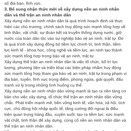
số địa bàn, lĩnh vực.
3. Bổ sung nhận thức mới về xây dựng nền an ninh nhân
dân và thế trận an ninh nhân dân
Xây dựng nền an ninh nhân dân là quá trình hoạch định và thực
hiện các chủ trương, chính sách huy động sức mạnh tổng hợp về
tinh thần, vật chất, sự đoàn kết và truyền thống dựng nước, giữ
nước của toàn dân tộc vào sự nghiệp bảo vệ an ninh, trật tự. Đó
là quá trình xây dựng đồng bộ tiềm lực chính trị, tinh thần, tiềm
lực kinh tế - khoa học, công nghệ và tiềm lực, an ninh tạo thành
sức mạnh tổng hợp trong bảo vệ an ninh, trật tự.
Xây dựng thế trận an ninh nhân dân là việc tổ chức, bố trí lực
lượng, phương tiện và triển khai các biện pháp nhằm huy động
sức mạnh tổng hợp tham gia bảo vệ an ninh, trật tự trong phạm vi
địa bàn, tuyến, lĩnh vực trọng điểm; phòng ngừa, giải quyết, đấu
tranh xử lý trong những tình huống cụ thể.
Xây dựng nền an ninh nhân dân vững mạnh là tạo ra nền tảng cơ
bản cho việc xây dựng, tổ chức thế trận an ninh nhân dân vững
chắc. Phát triển mạnh mẽ, bền vững kinh tế, văn hóa, xã hội, tích
cực, chủ động hội nhập quốc tế, tăng cường đối ngoại là điều
kiện quan trọng hàng đầu, xuyên suốt, tạo ra tiềm lực, sức mạnh
vật chất, tinh thần để xây dựng, củng cố nền an ninh nhân dân và
thế trận an ninh nhân dân.