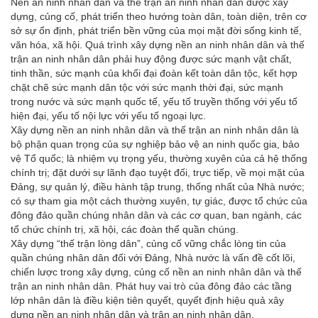
Nền an ninh nhân dân và thế trận an ninh nhân dân được xây
dựng, củng cố, phát triển theo hướng toàn dân, toàn diện, trên cơ
sở sự ổn định, phát triển bền vững của mọi mặt đời sống kinh tế,
văn hóa, xã hội. Quá trình xây dựng nền an ninh nhân dân và thế
trận an ninh nhân dân phải huy động được sức mạnh vật chất,
tinh thần, sức mạnh của khối đại đoàn kết toàn dân tộc, kết hợp
chặt chẽ sức mạnh dân tộc với sức mạnh thời đại, sức mạnh
trong nước và sức mạnh quốc tế, yếu tố truyền thống với yếu tố
hiện đại, yếu tố nội lực với yếu tố ngoại lực.
Xây dựng nền an ninh nhân dân và thế trận an ninh nhân dân là
bộ phận quan trọng của sự nghiệp bảo vệ an ninh quốc gia, bảo
vệ Tổ quốc; là nhiệm vụ trọng yếu, thường xuyên của cả hệ thống
chính trị; đặt dưới sự lãnh đạo tuyệt đối, trực tiếp, về mọi mặt của
Đảng, sự quản lý, điều hành tập trung, thống nhất của Nhà nước;
có sự tham gia một cách thường xuyên, tự giác, được tổ chức của
đông đảo quần chúng nhân dân và các cơ quan, ban ngành, các
tổ chức chính trị, xã hội, các đoàn thể quần chúng.
Xây dựng “thế trận lòng dân”, củng cố vững chắc lòng tin của
quần chúng nhân dân đối với Đảng, Nhà nước là vấn đề cốt lõi,
chiến lược trong xây dựng, củng cố nền an ninh nhân dân và thế
trận an ninh nhân dân. Phát huy vai trò của đông đảo các tầng
lớp nhân dân là điều kiện tiên quyết, quyết định hiệu quả xây
dựng nền an ninh nhân dân và trận an ninh nhân dân.