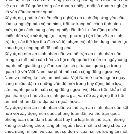
vệ an ninh Tổ quốc trong các doanh nhiệp, nhất là doanh nghiệp
có vốn đầu tư nước ngoài.
Xây dựng, phát triển nền công nghiệp an ninh đáp ứng yêu cầu
của sự nghiệp bảo vệ an ninh, trật tự trong bối cảnh tình hình
mới, cuộc cách mạng công nghiệp lần thứ tư tác động nhiều
chiều đến việc sử dụng lực lượng, phương tiện bảo vệ an ninh,
trật tự; các thế lực thù địch và tội phạm triệt để lợi dụng thành tựu
khoa học, công nghệ để chống phá.
Xây dựng nền an ninh nhân dân và thế trận an ninh nhân dân
trong xu thế toàn cầu hóa và hội nhập quốc tế diễn ra ngày càng
mạnh mẽ; gia tăng sự đan xen lợi ích giữa các quốc gia trong
quan hệ với Việt Nam; sự phát triển của cộng đồng người Việt
Nam và những lợi ích, an ninh của Việt Nam ở nước ngoài ngày
càng nhiều; đặt ra những vấn đề mới trong huy động tiềm lực,
sức mạnh quốc tế, của cộng đồng người Việt Nam trên khắp thế
giới tham gia bảo vệ an ninh quốc gia; vấn đề xây dựng thế trận
an ninh nhân dân ở địa bàn ngoài nước.
Xây dựng nền an ninh nhân dân và thế trận an ninh nhân dân kết
hợp với xây dựng nền quốc phòng toàn dân và thế trận quốc
phòng toàn dân đảm bảo phát huy hai loại hình thế trận, nhưng
không bị chồng chéo, lãng phí nguồn lực; nhất là chồng chéo về
chức năng, nhiệm vụ của một số đơn vị của hai lực lượng tại một