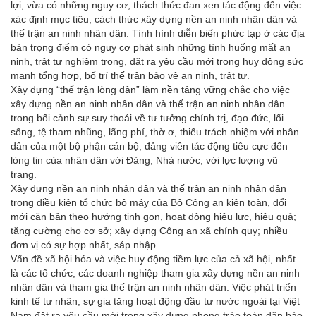
lợi, vừa có những nguy cơ, thách thức đan xen tác động đến việc
xác định mục tiêu, cách thức xây dựng nền an ninh nhân dân và
thế trận an ninh nhân dân. Tình hình diễn biến phức tạp ở các địa
bàn trọng điểm có nguy cơ phát sinh những tình huống mất an
ninh, trật tự nghiêm trọng, đặt ra yêu cầu mới trong huy động sức
mạnh tổng hợp, bố trí thế trận bảo vệ an ninh, trật tự.
Xây dựng “thế trận lòng dân” làm nền tảng vững chắc cho việc
xây dựng nền an ninh nhân dân và thế trận an ninh nhân dân
trong bối cảnh sự suy thoái về tư tưởng chính trị, đạo đức, lối
sống, tệ tham nhũng, lãng phí, thờ ơ, thiếu trách nhiệm với nhân
dân của một bộ phận cán bộ, đảng viên tác động tiêu cực đến
lòng tin của nhân dân với Đảng, Nhà nước, với lực lượng vũ
trang.
Xây dựng nền an ninh nhân dân và thế trận an ninh nhân dân
trong điều kiện tổ chức bộ máy của Bộ Công an kiện toàn, đổi
mới căn bản theo hướng tinh gọn, hoạt động hiệu lực, hiệu quả;
tăng cường cho cơ sở; xây dựng Công an xã chính quy; nhiều
đơn vị có sự hợp nhất, sáp nhập.
Vấn đề xã hội hóa và việc huy động tiềm lực của cả xã hội, nhất
là các tổ chức, các doanh nghiệp tham gia xây dựng nền an ninh
nhân dân và tham gia thế trận an ninh nhân dân. Việc phát triển
kinh tế tư nhân, sự gia tăng hoạt động đầu tư nước ngoài tại Việt
Nam đặt ra yêu cầu mới trong xây dựng phong trào toàn dân bảo