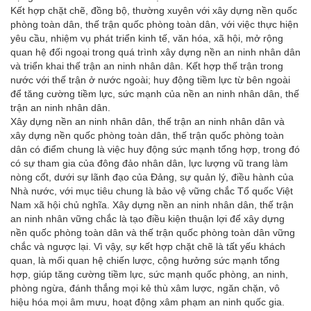
Kết hợp chặt chẽ, đồng bộ, thường xuyên với xây dựng nền quốc
phòng toàn dân, thế trận quốc phòng toàn dân, với việc thực hiện
yêu cầu, nhiệm vụ phát triển kinh tế, văn hóa, xã hội, mở rộng
quan hệ đối ngoại trong quá trình xây dựng nền an ninh nhân dân
và triển khai thế trận an ninh nhân dân. Kết hợp thế trận trong
nước với thế trận ở nước ngoài; huy động tiềm lực từ bên ngoài
để tăng cường tiềm lực, sức mạnh của nền an ninh nhân dân, thế
trận an ninh nhân dân.
Xây dựng nền an ninh nhân dân, thế trận an ninh nhân dân và
xây dựng nền quốc phòng toàn dân, thế trận quốc phòng toàn
dân có điểm chung là việc huy động sức mạnh tổng hợp, trong đó
có sự tham gia của đông đảo nhân dân, lực lượng vũ trang làm
nòng cốt, dưới sự lãnh đạo của Đảng, sự quản lý, điều hành của
Nhà nước, với mục tiêu chung là bảo vệ vững chắc Tổ quốc Việt
Nam xã hội chủ nghĩa. Xây dựng nền an ninh nhân dân, thế trận
an ninh nhân vững chắc là tạo điều kiện thuận lợi để xây dựng
nền quốc phòng toàn dân và thế trận quốc phòng toàn dân vững
chắc và ngược lại. Vì vậy, sự kết hợp chặt chẽ là tất yếu khách
quan, là mối quan hệ chiến lược, cộng hưởng sức mạnh tổng
hợp, giúp tăng cường tiềm lực, sức mạnh quốc phòng, an ninh,
phòng ngừa, đánh thắng mọi kẻ thù xâm lược, ngăn chặn, vô
hiệu hóa mọi âm mưu, hoạt động xâm phạm an ninh quốc gia.