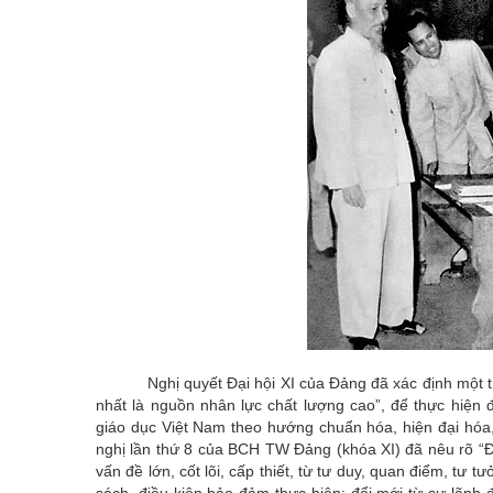
Nghị quyết Đại hội XI của Đảng đã xác định một trong
nhất là nguồn nhân lực chất lượng cao”, để thực hiện 
giáo dục Việt Nam theo hướng chuẩn hóa, hiện đại hóa,
nghị lần thứ 8 của BCH TW Đảng (khóa XI) đã nêu rõ “Đ
vấn đề lớn, cốt lõi, cấp thiết, từ tư duy, quan điểm, tư
sách, điều kiện bảo đảm thực hiện; đổi mới từ sự lãnh