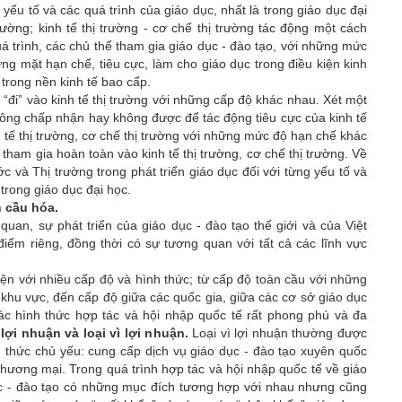
c yếu tố và các quá trình của giáo dục, nhất là trong giáo dục đại
rường; kinh tế thị trường - cơ chế thị trường tác động một cách
uá trình, các chủ thể tham gia giáo dục - đào tạo, với những mức
g mặt hạn chế, tiêu cực, làm cho giáo dục trong điều kiện kinh
 trong nền kinh tế bao cấp.
 “đi” vào kinh tế thị trường với những cấp độ khác nhau. Xét một
hông chấp nhận hay không được để tác động tiêu cực của kinh tế
h tế thị trường, cơ chế thị trường với những mức độ hạn chế khác
, tham gia hoàn toàn vào kinh tế thị trường, cơ chế thị trường. Về
c và Thị trường trong phát triển giáo dục đối với từng yếu tố và
trong giáo dục đại học.
n cầu hóa
.
quan, sự phát triển của giáo dục - đào tạo thế giới và của Việt
ểm riêng, đồng thời có sự tương quan với tất cả các lĩnh vực
iện với nhiều cấp độ và hình thức; từ cấp độ toàn cầu với những
u vực, đến cấp độ giữa các quốc gia, giữa các cơ sở giáo dục
ác hình thức hợp tác và hội nhập quốc tế rất phong phú và đa
 lợi nhuận và loại vì lợi nhuận.
Loại vì lợi nhuận thường được
 thức chủ yếu: cung cấp dịch vụ giáo dục - đào tạo xuyên quốc
 thương mại.
Trong quá trình hợp tác và hội nhập quốc tế về giáo
dục - đào tạo có những mục đích tương hợp với nhau nhưng cũng