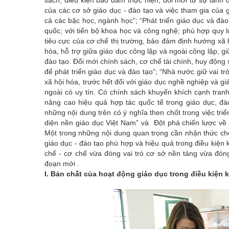
của các cơ sở giáo dục - đào tạo và việc tham gia của g
cả các bậc học, ngành học”; “Phát triển giáo dục và đào
quốc; với tiến bộ khoa học và công nghệ; phù hợp quy 
tiêu cực của cơ chế thị trường, bảo đảm định hướng xã hộ
hòa, hỗ trợ giữa giáo dục công lập và ngoài công lập, g
đào tạo. Đổi mới chính sách, cơ chế tài chính, huy động
để phát triển giáo dục và đào tạo”; “Nhà nước giữ vai t
xã hội hóa, trước hết đối với giáo dục nghề nghiệp và gi
ngoài có uy tín. Có chính sách khuyến khích cạnh tran
nâng cao hiệu quả hợp tác quốc tế trong giáo dục, đà
những nội dung trên có ý nghĩa then chốt trong việc tri
diện nền giáo dục Việt Nam” và Đột phá chiến lược về 
Một trong những nội dung quan trọng cần nhận thức cho
giáo dục - đào tạo phù hợp và hiệu quả trong điều kiện k
chế - cơ chế vừa đóng vai trò cơ sở nền tảng vừa đóng 
đoạn mới .
I. Bản chất của hoạt động giáo dục trong điều kiện k