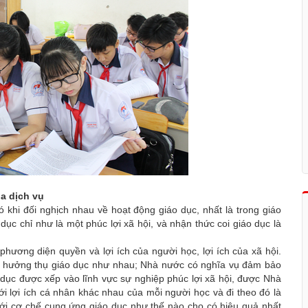
óa dịch vụ
 khi đối nghịch nhau về hoạt động giáo dục, nhất là trong giáo
dục chỉ như là một phúc lợi xã hội, và nhận thức coi giáo dục là
hương diện quyền và lợi ích của người học, lợi ích của xã hội.
à hưởng thụ giáo dục như nhau; Nhà nước có nghĩa vụ đảm bảo
dục được xếp vào lĩnh vực sự nghiệp phúc lợi xã hội, được Nhà
 lợi ích cá nhân khác nhau của mỗi người học và đi theo đó là
 tới cơ chế cung ứng giáo dục như thế nào cho có hiệu quả nhất