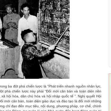
 ba đột phá chiển lược là “Phát triển nhanh nguồn nhân lực,
đột phá chiến lược này phải “Đổi mới căn bản và toàn diện nền
 xã hội hóa, dân chủ hóa và hội nhập quốc tế ”. Nghị quyết Hội
ổi mới căn bản, toàn diện giáo dục và đào tạo là đổi mới những
 tưởng chỉ đạo đến mục tiêu, nội dung, phương pháp, cơ chế, chính
 đạo của Đảng, sự quản lý của Nhà nước đến hoạt động quản trị