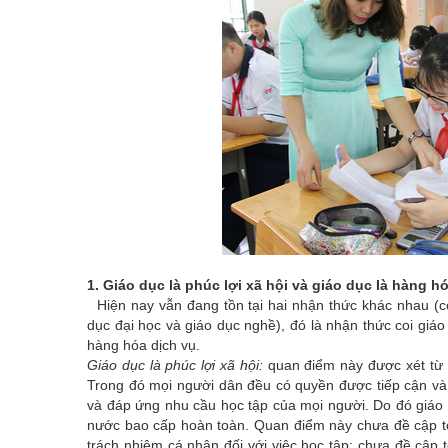
1. Giáo dục là phúc lợi xã hội và giáo dục là hàng h
Hiện nay vẫn đang tồn tại hai nhận thức khác nhau (có
dục đại học và giáo dục nghề), đó là nhận thức coi giáo 
hàng hóa dịch vụ.
Giáo dục là phúc lợi xã hội:
quan điểm này được xét từ p
Trong đó mọi người dân đều có quyền được tiếp cận v
và đáp ứng nhu cầu học tập của mọi người. Do đó giáo 
nước bao cấp hoàn toàn. Quan điểm này chưa đề cập tới
trách nhiệm cá nhân đối với việc học tập; chưa đề cập