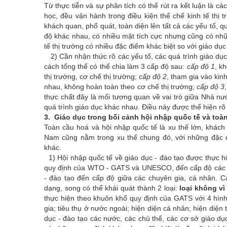
Từ thực tiễn và sự phân tích có thể rút ra kết luận là cá
học, đều vận hành trong điều kiện thể chế kinh tế thị t
khách quan, phổ quát, toàn diện lên tất cả các yếu tố, q
độ khác nhau, có nhiều mặt tích cực nhưng cũng có nhữn
tế thị trường có nhiều đặc điểm khác biệt so với giáo dục
2) Cần nhận thức rõ các yếu tố, các quá trình giáo dục
cách tổng thể có thể chia làm 3 cấp độ sau:
cấp độ 1
, k
thị trường, cơ chế thị trường;
cấp độ 2
, tham gia vào kin
nhau, không hoàn toàn theo cơ chế thị trường;
cấp độ 3
thực chất đây là mối tương quan về vai trò giữa Nhà nướ
quá trình giáo dục khác nhau. Điều này được thể hiện rõ 
3. Giáo dục trong bối cảnh hội nhập quốc tế và toà
Toàn cầu hoá và hội nhập quốc tế là xu thế lớn, khách 
Nam cũng nằm trong xu thế chung đó, với những đặc đi
khác.
1) Hội nhập quốc tế về giáo dục - đào tạo được thực h
quy định của WTO - GATS và UNESCO, đến cấp độ các kh
- đào tạo đến cấp độ giữa các chuyên gia, cá nhân. C
dạng, song có thể khái quát thành 2 loại:
loại không vì
thực hiện theo khuôn khổ quy định của GATS với 4 hình
gia; tiêu thụ ở nước ngoài; hiện diện cá nhân; hiện diện
dục - đào tạo các nước, các chủ thể, các cơ sở giáo 