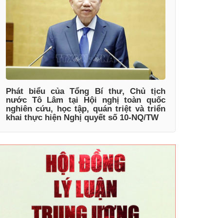
Phát biểu của Tổng Bí thư, Chủ tịch
nước Tô Lâm tại Hội nghị toàn quốc
nghiên cứu, học tập, quán triệt và triển
khai thực hiện Nghị quyết số 10-NQ/TW