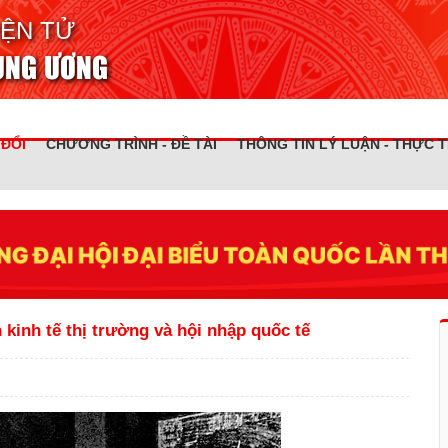
IỆN TỬ
RUNG ƯƠNG
 ĐỔI
CHƯƠNG TRÌNH - ĐỀ TÀI
THÔNG TIN LÝ LUẬN - THỰC T
n kinh tế thị trường và hội nhập quốc tế