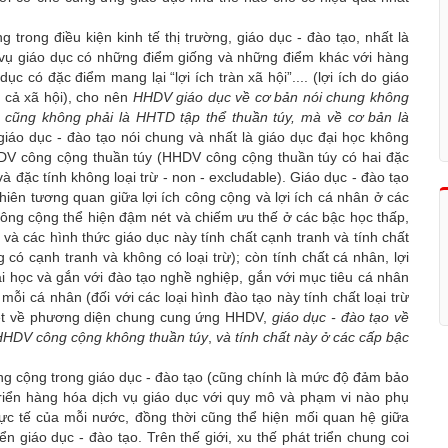
trong điều kiện kinh tế thị trường, giáo dục - đào tạo, nhất là
ch vụ giáo dục có những điểm giống và những điểm khác với hàng
có đặc điểm mang lại “lợi ích tràn xã hội”.... (lợi ích do giáo
 cả xã hội), cho nên
HHDV giáo dục về cơ bản nói chung không
, cũng không phải là HHTD tập thể thuần túy, mà
về cơ bản
là
 giáo dục - đào tạo nói chung và nhất là giáo dục đại học không
DV công cộng thuần túy (HHDV công cộng thuần túy có hai đặc
và đặc tính không loại trừ - non - excludable). Giáo dục - đào tạo
nhiên tương quan giữa lợi ích công cộng và lợi ích cá nhân ở các
 công cộng thể hiện đậm nét và chiếm ưu thế ở các bậc học thấp,
 và các hình thức giáo dục này tính chất cạnh tranh và tính chất
 có cạnh tranh và không có loại trừ); còn tính chất cá nhân, lợi
ại học và gắn với đào tạo nghề nghiệp, gắn với mục tiêu cá nhân
i cá nhân (đối với các loại hình đào tạo này tính chất loại trừ
 xét về phương diện chung cung ứng HHDV,
giáo dục - đào tạo
về
 HHDV công cộng không thuần túy
,
và tính chất này ở các cấp bậc
g cộng trong giáo dục - đào tạo (cũng chính là mức độ đảm bảo
t triển hàng hóa dịch vụ giáo dục với quy mô và phạm vi nào phụ
hực tế của mỗi nước, đồng thời cũng thể hiện mối quan hệ giữa
ển giáo dục - đào tạo. Trên thế giới, xu thế phát triển chung coi