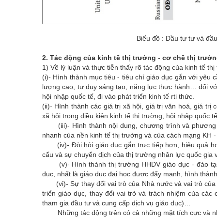
Biểu đồ : Đầu tư tư và đầ
2. Tác động của kinh tế thị trường
-
cơ chế thị trườn
1) Về lý luận và thực tiễn thấy rõ tác động của kinh tế t
(i)- Hình thành mục tiêu - tiêu chí giáo dục gắn với yêu
lượng cao, tư duy sáng tạo, năng lực thực hành… đối với 
hội nhập quốc tế, đi vào phát triển kinh tế rti thức.
(ii)- Hình thành các giá trị xã hội, giá trị văn hoá, giá tr
xã hội trong điều kiện kinh tế thị trường, hội nhập quốc
(iii)- Hình thành nội dung, chương trình và phương th
nhanh của nền kinh tế thị trường và của cách mạng KH 
(iv)- Đòi hỏi giáo dục gắn trực tiếp hơn, hiệu quả hơ
cấu và sự chuyển dịch của thị trường nhân lực quốc gia và
(v)- Hình thành thị trường HHDV giáo dục - đào tạo, 
dục, nhất là giáo dục đại học được đẩy mạnh, hình thành 
(vi)- Sự thay đổi vai trò của Nhà nước và vai trò của c
triển giáo dục, thay đổi vai trò và trách nhiệm của cá
tham gia đầu tư và cung cấp dịch vụ giáo dục)…
Những tác động trên có cả những mặt tích cực và nhữ