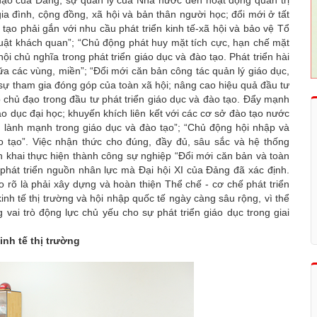
ia đình, cộng đồng, xã hội và bản thân người học; đổi mới ở tất
 tạo phải gắn với nhu cầu phát triển kinh tế-xã hội và bảo vệ Tổ
luật khách quan”; “Chủ động phát huy mặt tích cực, hạn chế mặt
i chủ nghĩa trong phát triển giáo dục và đào tạo. Phát triển hài
iữa các vùng, miền”; “Đổi mới căn bản công tác quản lý giáo dục,
 sự tham gia đóng góp của toàn xã hội; nâng cao hiệu quả đầu tư
rò chủ đạo trong đầu tư phát triển giáo dục và đào tạo. Đẩy mạnh
áo dục đại học; khuyến khích liên kết với các cơ sở đào tạo nước
h lành mạnh trong giáo dục và đào tạo”; “Chủ động hội nhập và
o tạo”. Việc nhận thức cho đúng, đầy đủ, sâu sắc và hệ thống
ển khai thực hiện thành công sự nghiệp “Đổi mới căn bản và toàn
phát triển nguồn nhân lực mà Đại hội XI của Đảng đã xác định.
 rõ là phải xây dựng và hoàn thiện Thể chế - cơ chế phát triển
inh tế thị trường và hội nhập quốc tế ngày càng sâu rộng, vì thể
vai trò động lực chủ yếu cho sự phát triển giáo dục trong giai
inh tế thị trường