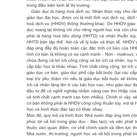
trong điều kiện kinh tế thị trường.
Giáo dục là hàng hoá dịch vụ:
Nhận thức này cho rằng 
giáo dục đại học, được coi là một lĩnh vực dịch vụ; dị
hoá dịch vụ (HHDV) thông thường khác. Do HHDV giáo dục 
dục mang lại không chỉ cho riêng người học mà còn cho
phải là hàng hoá tiêu dùng (HHTD) cá nhân thuần túy
HHTD bán tập thể
. Xét cả về lý luận và thực tế, HHDV
đáp ứng đầy đủ hoàn toàn các đặc tính cơ bản của HH
tính cơ bản là không có sự cạnh tranh - Non - rivalrous; 
chứa đựng cả lợi ích công cộng và lợi ích cá nhân, tuy 
cấp bậc học là khác nhau. Tính chất công cộng, lợi ích
giáo dục cơ bản, giáo dục phổ cập bắt buộc (tại các cấp
loại trừ yếu; thậm chí nếu là giáo dục bắt buộc sẽ không
ích cá nhân tăng lên ở các bậc học cao, như giáo dục đ
đầu tư để có nghề nghiệp nhằm nâng cao thu nhập của mỗ
và tính chất cạnh tranh cao hơn nhiều). Chính vì vậy,
cơ bản
không phải là HHDV công cộng thuần túy, mà là
học và hình thức đào tạo có khác nhau.
Mức độ, quy mô và hình thức Nhà nước đáp ứng tính côn
phúc lợi xã hội trong giáo dục - đào tạo), và việc phá
thuộc vào quan điểm, cơ chế chính sách và tiềm lực t
Nhà nước, thị trường, người học và xã hội trong phát tri