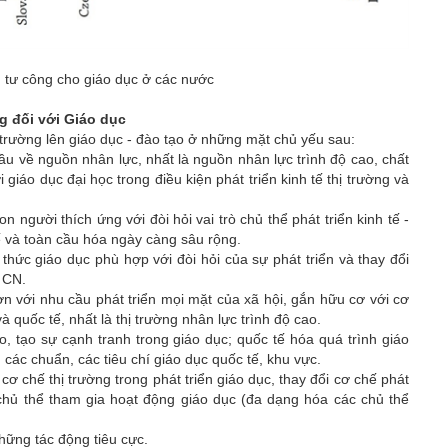
u tư công cho giáo dục ở các nước
g đối với Giáo dục
hị trường lên giáo dục - đào tạo ở những mặt chủ yếu sau:
 cầu về nguồn nhân lực, nhất là nguồn nhân lực trình độ cao, chất
giáo dục đại học trong điều kiện phát triển kinh tế thị trường và
ị con người thích ứng với đòi hỏi vai trò chủ thể phát triển kinh tế -
 tế và toàn cầu hóa ngày càng sâu rộng.
ức giáo dục phù hợp với đòi hỏi của sự phát triển và thay đổi
- CN.
n với nhu cầu phát triển mọi mặt của xã hội, gắn hữu cơ với cơ
 quốc tế, nhất là thị trường nhân lực trình độ cao.
tạo sự cạnh tranh trong giáo dục; quốc tế hóa quá trình giáo
các chuẩn, các tiêu chí giáo dục quốc tế, khu vực.
ơ chế thị trường trong phát triển giáo dục, thay đổi cơ chế phát
c chủ thể tham gia hoạt động giáo dục (đa dạng hóa các chủ thể
ng tác động tiêu cực.