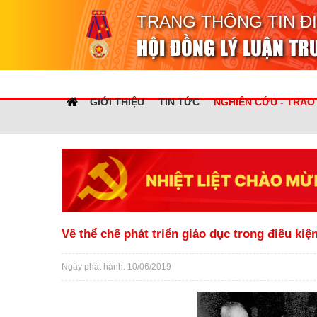
TRANG THÔNG TIN Đ
HỘI ĐỒNG LÝ LUẬN T
GIỚI THIỆU
TIN TỨC
NGHIÊN CỨU - TRAO
Về thể chế phát triển giáo dục trong điều kiệ
Ngày phát hành: 10/06/2019